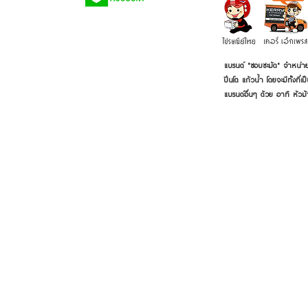
แบรนด์ "ชอบชะมัด" จำหน่าย
ปิ่นโต แก้วน้ำ โดยจะมีทั้งท
แบรนด์อื่นๆ ด้วย อาทิ หัวม