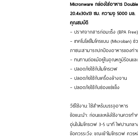
Micronware กล่องใส่อาหาร Double
20.4x30x13 ซม. ความจุ 5000 มล.
คุณสมบัติ
– ปราศจากสารก่อมะเร็ง (BPA Free)
– เทคโนโลยีไมโครแบน (Microban) ช่วยยั
ภาชนะสามารถปกป้องอาหารของท่านจ
– ทนทานต่อแม้อยู่ในอุณหภูมิร้อนและ
– ปลอดภัยใช้กับไมโครเวฟ
– ปลอดภัยใช้กับเครื่องล้างจาน
– ปลอดภัยใช้กับช่องแช่แข็ง
วิธีใช้งาน: ใช้สำหรับบรรจุอาหาร
ข้อแนะนำ: ก่อนและหลังใช้งานควรท
อุ่นในไมโครเวฟ 3-5 นาที ไฟปานกลา
ข้อควรระวัง: ขณะเข้าไมโครเวฟ ควรหลี