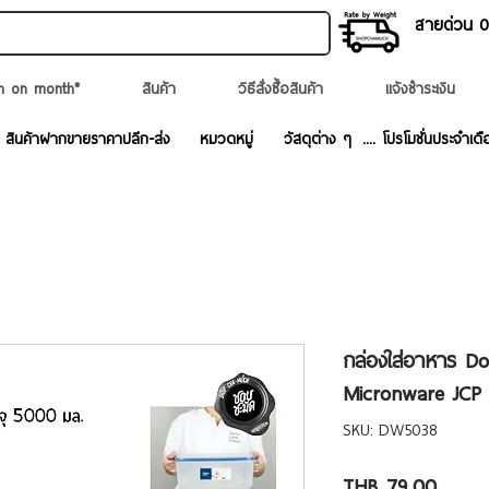
สายด่วน 02
n on month*
สินค้า
วิธีสั่งซื้อสินค้า
แจ้งชำระเงิน
สินค้าฝากขายราคาปลีก-ส่ง
หมวดหมู่
วัสดุต่าง ๆ
.... โปรโมชั่นประจำเดื
กล่องใส่อาหาร D
Micronware JCP
SKU: DW5038
Price
THB 79.00