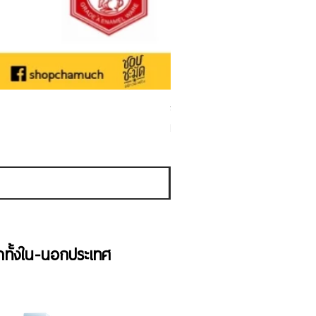
ชามเคลือบ Enamel Food grade ลายดอ
Sale Price
From
THB 50.00
Sales Tax Included
้าทั้งใน-นอกประเทศ