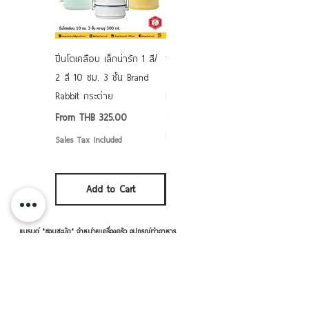
ปิ่นโตเคลือบ เล็กน่ารัก 1 สี/
ชามเคลือบ Enamel Food
2 สี 10 ซม. 3 ชั้น Brand
grade ลายดอก คละลาย
Rabbit กระต่าย
Rabbit กระต่าย ตั้งไฟได้
6/7/8/9 นิ้ว
Sale Price
From
THB 325.00
Sale Price
From
THB 50.00
Sales Tax Included
Sales Tax Included
Add to Cart
Add to Cart
แบรนด์ "ชอบชะมัด" จำหน่ายเครื่องครัว อุปกรณ์ทำอาหาร
ใส่อาหาร ทั้งจาน ชาม ปิ่นโต แก้วน้ำ โดยจะมีทั้งที่เป็น
แบรนด์ "ชอบชะมัด" เอง และ เราเป็นตัวแทนจำหน่ายแบ
รนด์อื่นๆ ด้วย อาทิ หัวม้าลาย เพนกวิน จระเข้ ตราร่ม
กระต่าย เป็นต้น