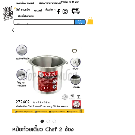
สายด่วน 02 ​111 5656
แคตตาล็อก โหลดเลย!
สินค้าฝากขายราคาปลีก-ส่ง
สินค้าชอบชะมัด
วัสดุต่าง ๆ
หมวดหมู่
.... โปรโมชั่นประจำเดือน
หม้อก๋วยเตี๋ยว Chef 2 ช่อง