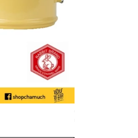
ชามเคลือบ Enamel Food grade ลายดอ
Sale Price
From
THB 50.00
Sales Tax Included