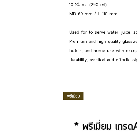
10 1⁄4 oz. (290 ml)
MD 69 mm / H 110 mm
Used for to serve water, juice, s
Premium and high quality glasswar
hotels, and home use with excepti
durability, practical and effortlessl
พรีเมี่ยม