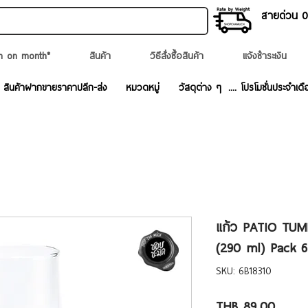
สายด่วน 02
n on month*
สินค้า
วิธีสั่งซื้อสินค้า
แจ้งชำระเงิน
สินค้าฝากขายราคาปลีก-ส่ง
หมวดหมู่
วัสดุต่าง ๆ
.... โปรโมชั่นประจำเดื
แก้ว PATIO TUMB
(290 ml) Pack 6
SKU: 6B18310
Price
THB 89.00