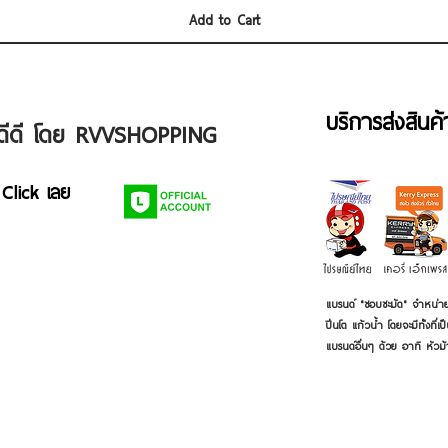
Add to Cart
บริการส่งสินค
ัวดีดี โดย RVVSHOPPING
 Click เลย
แบรนด์ "ชอบชะมัด" จำหน่าย
ปิ่นโต แก้วน้ำ โดยจะมีทั้งท
แบรนด์อื่นๆ ด้วย อาทิ หัวม