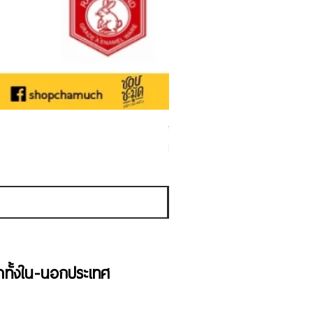
ชามเคลือบ Enamel Food grade ลายดอ
Sale Price
From
THB 50.00
Sales Tax Included
้าทั้งใน-นอกประเทศ