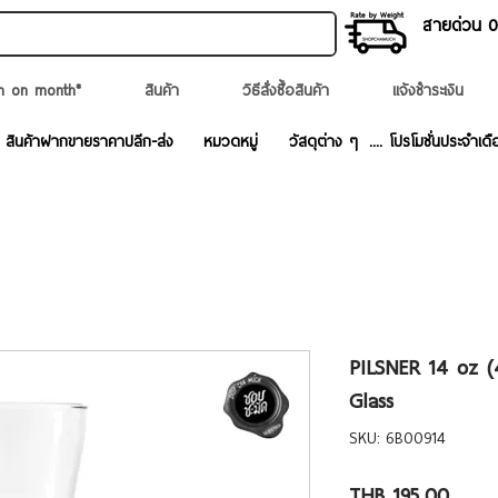
สายด่วน 02
n on month*
สินค้า
วิธีสั่งซื้อสินค้า
แจ้งชำระเงิน
สินค้าฝากขายราคาปลีก-ส่ง
หมวดหมู่
วัสดุต่าง ๆ
.... โปรโมชั่นประจำเดื
PILSNER 14 oz 
Glass
SKU: 6B00914
Price
THB 195.00