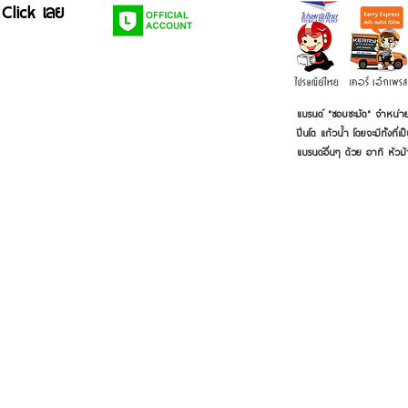
 Click เลย
แบรนด์ "ชอบชะมัด" จำหน่าย
ปิ่นโต แก้วน้ำ โดยจะมีทั้งท
แบรนด์อื่นๆ ด้วย อาทิ หัวม