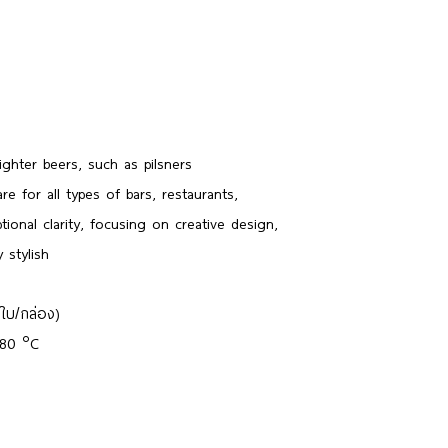
ighter beers, such as pilsners
e for all types of bars, restaurants,
onal clarity, focusing on creative design,
y stylish
ใบ/กล่อง)
่า 80 °C