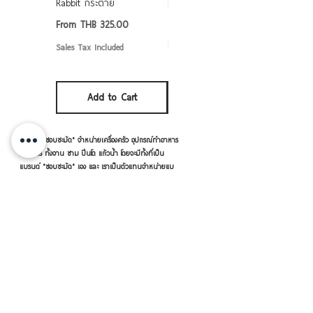
Rabbit กระต่าย
Rabbit กระต่าย ตั้งไฟได้
6/7/8/9 นิ้ว
Sale Price
From
THB 325.00
Sale Price
From
THB 50.00
Sales Tax Included
Sales Tax Included
Add to Cart
Add to Cart
แบรนด์ "ชอบชะมัด" จำหน่ายเครื่องครัว อุปกรณ์ทำอาหาร
ใส่อาหาร ทั้งจาน ชาม ปิ่นโต แก้วน้ำ โดยจะมีทั้งที่เป็น
แบรนด์ "ชอบชะมัด" เอง และ เราเป็นตัวแทนจำหน่ายแบ
รนด์อื่นๆ ด้วย อาทิ หัวม้าลาย เพนกวิน จระเข้ ตราร่ม
กระต่าย เป็นต้น
เครื่องครัวดีดี โดย RVVSHOPPING
สินค้าฝากขายตามยี่ห้อ ปลีก-ส่ง Click เลย