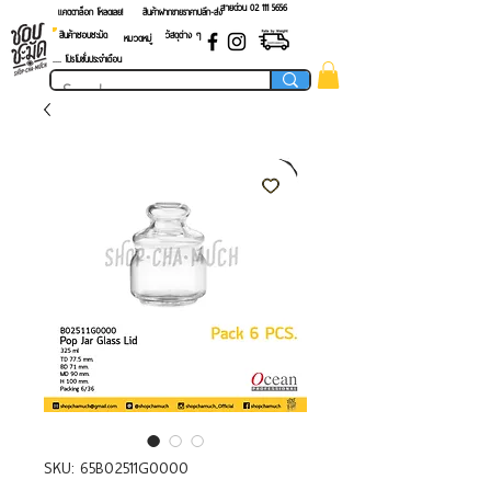
สายด่วน 02 ​111 5656
แคตตาล็อก โหลดเลย!
สินค้าฝากขายราคาปลีก-ส่ง
สินค้าชอบชะมัด
วัสดุต่าง ๆ
หมวดหมู่
.... โปรโมชั่นประจำเดือน
SKU: 65B02511G0000