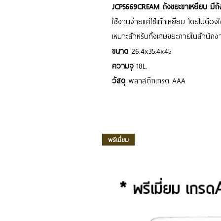
JCP5669CREAM ถังขยะขาเหยียบ มีถัง
ใช้งานง่ายแค่ใช้เท้าเหยียบ โดยไม่ต้องใช
เหมาะสำหรับทิ้งเศษขยะภายในสำนักง
ขนาด
26.4x35.4x45
ความจุ
18L.
วัสดุ
พลาสติกเกรด AAA
พรีเมี่ยม