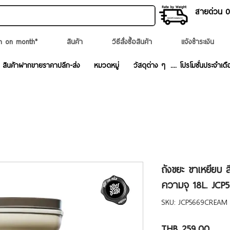
สายด่วน 02
n on month*
สินค้า
วิธีสั่งซื้อสินค้า
แจ้งชำระเงิน
สินค้าฝากขายราคาปลีก-ส่ง
หมวดหมู่
วัสดุต่าง ๆ
.... โปรโมชั่นประจำเดื
ถังขยะ ขาเหยียบ 
ความจุ 18L. JC
SKU: JCP5669CREAM
Price
THB 259.00