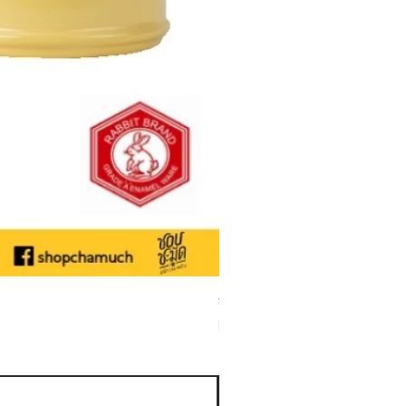
ชามเคลือบ Enamel Food grade ลายดอ
Sale Price
From
THB 50.00
Sales Tax Included