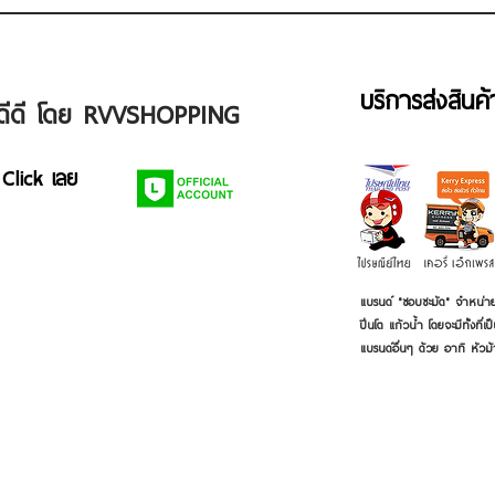
บริการส่งสินค
ัวดีดี โดย RVVSHOPPING
 Click เลย
แบรนด์ "ชอบชะมัด" จำหน่าย
ปิ่นโต แก้วน้ำ โดยจะมีทั้งท
แบรนด์อื่นๆ ด้วย อาทิ หัวม