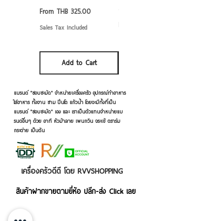
6/7/8/9 นิ้ว
Sale Price
From
THB 325.00
Sale Price
From
THB 50.00
Sales Tax Included
Sales Tax Included
Add to Cart
Add to Cart
แบรนด์ "ชอบชะมัด" จำหน่ายเครื่องครัว อุปกรณ์ทำอาหาร
ใส่อาหาร ทั้งจาน ชาม ปิ่นโต แก้วน้ำ โดยจะมีทั้งที่เป็น
แบรนด์ "ชอบชะมัด" เอง และ เราเป็นตัวแทนจำหน่ายแบ
รนด์อื่นๆ ด้วย อาทิ หัวม้าลาย เพนกวิน จระเข้ ตราร่ม
กระต่าย เป็นต้น
เครื่องครัวดีดี โดย RVVSHOPPING
สินค้าฝากขายตามยี่ห้อ ปลีก-ส่ง Click เลย