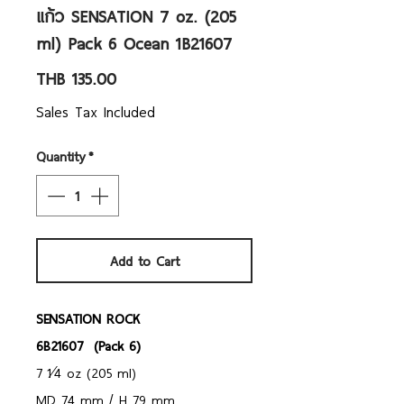
แก้ว SENSATION 7 oz. (205
ml) Pack 6 Ocean 1B21607
Price
THB 135.00
Sales Tax Included
Quantity
*
Add to Cart
SENSATION ROCK
6B21607 (Pack 6)
7 1⁄4 oz (205 ml)
MD 74 mm / H 79 mm