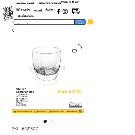
สายด่วน 02 ​111 5656
แคตตาล็อก โหลดเลย!
สินค้าฝากขายราคาปลีก-ส่ง
สินค้าชอบชะมัด
วัสดุต่าง ๆ
หมวดหมู่
.... โปรโมชั่นประจำเดือน
SKU: 6B21607