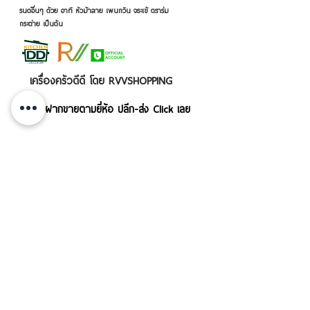
รนด์อื่นๆ ด้วย อาทิ หัวม้าลาย เพนกวิน จระเข้ ตราร่ม
กระต่าย เป็นต้น
เครื่องครัวดีดี โดย RVVSHOPPING
สินค้าฝากขายตามยี่ห้อ ปลีก-ส่ง Click เลย