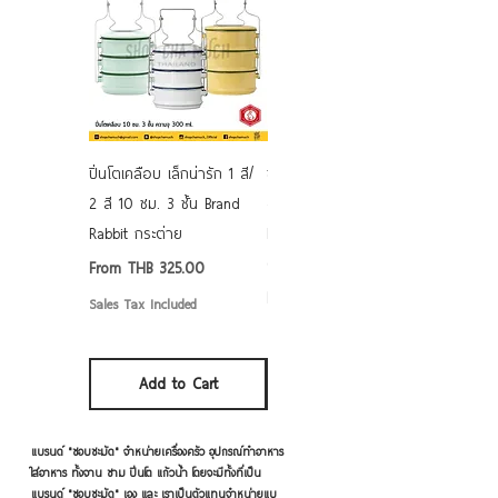
ปิ่นโตเคลือบ เล็กน่ารัก 1 สี/
ชามเคลือบ Enamel Food
2 สี 10 ซม. 3 ชั้น Brand
grade ลายดอก คละลาย
Rabbit กระต่าย
Rabbit กระต่าย ตั้งไฟได้
6/7/8/9 นิ้ว
Sale Price
From
THB 325.00
Sale Price
From
THB 50.00
Sales Tax Included
Sales Tax Included
Add to Cart
Add to Cart
แบรนด์ "ชอบชะมัด" จำหน่ายเครื่องครัว อุปกรณ์ทำอาหาร
ใส่อาหาร ทั้งจาน ชาม ปิ่นโต แก้วน้ำ โดยจะมีทั้งที่เป็น
แบรนด์ "ชอบชะมัด" เอง และ เราเป็นตัวแทนจำหน่ายแบ