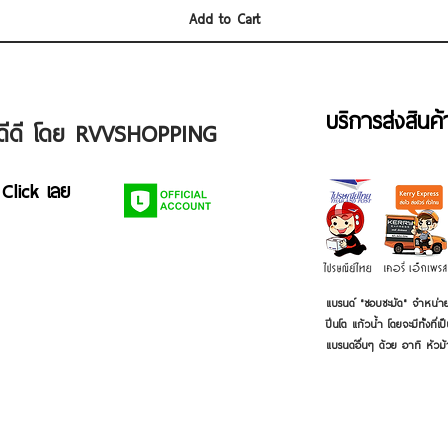
Add to Cart
บริการส่งสินค
ัวดีดี โดย RVVSHOPPING
 Click เลย
แบรนด์ "ชอบชะมัด" จำหน่าย
ปิ่นโต แก้วน้ำ โดยจะมีทั้งท
แบรนด์อื่นๆ ด้วย อาทิ หัวม