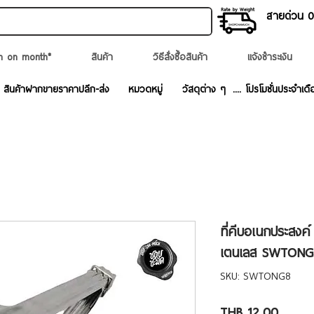
สายด่วน 02
n on month*
สินค้า
วิธีสั่งซื้อสินค้า
แจ้งชำระเงิน
สินค้าฝากขายราคาปลีก-ส่ง
หมวดหมู่
วัสดุต่าง ๆ
.... โปรโมชั่นประจำเดื
ที่คีบอเนกประสงค์
เตนเลส SWTONG8
SKU: SWTONG8
Price
THB 12.00