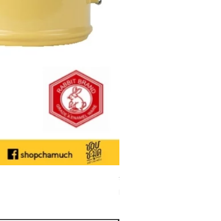
ชามเคลือบ Enamel Food grade ลายดอ
Sale Price
From
THB 50.00
Sales Tax Included