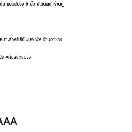
ัด แบบสปริง 8 นิ้ว สเตนเลส ห่านคู่
หมาะสำหรับใช้ในบุฟเฟ่ห์ ร้านอาหาร
บสปิง,#คีบสลัดสปริง