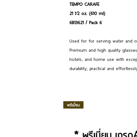
TEMPO CARAFE
21 1⁄2 oz. (610 ml)
6B13621 / Pack 6
Used for for serving water and o
Premium and high quality glasswar
hotels, and home use with excepti
durability, practical and effortlessl
พรีเมี่ยม