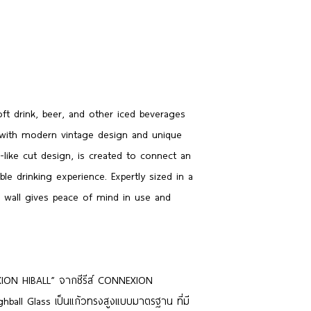
oft drink, beer, and other iced beverages
 with modern vintage design and unique
l-like cut design, is created to connect an
le drinking experience. Expertly sized in a
ck wall gives peace of mind in use and
EXION HIBALL” จากซีรีส์ CONNEXION
ball Glass เป็นแก้วทรงสูงแบบมาตรฐาน ที่มี