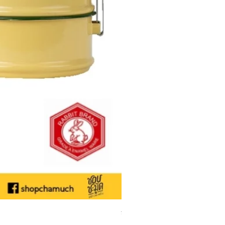
ชามเคลือบ Enamel Food grade ลายดอ