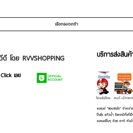
เลือกลงตะกร้า
บริการส่งสินค
ัวดีดี โดย RVVSHOPPING
 Click เลย
แบรนด์ "ชอบชะมัด" จำหน่าย
ปิ่นโต แก้วน้ำ โดยจะมีทั้งท
แบรนด์อื่นๆ ด้วย อาทิ หัวม