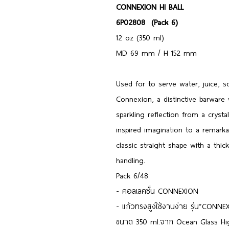
CONNEXION HI BALL
6P02808 (Pack 6)
12 oz (350 ml)
MD 69 mm / H 152 mm
Used for to serve water, juice, s
Connexion, a distinctive barware
sparkling reflection from a crysta
inspired imagination to a remarkab
classic straight shape with a thi
handling.
Pack 6/48
- คอลเลคชั่น CONNEXION
- แก้วทรงสูงใช้งานง่าย รุ่น“CONN
ขนาด 350 ml.จาก Ocean Glass High