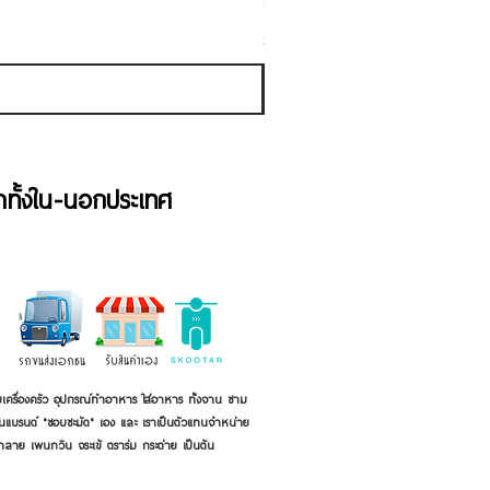
ราคาขายลด
ราคาเริ่มต้นที่
฿50.00
ภาษี รวม
้าทั้งใน-นอกประเทศ
เครื่องครัว อุปกรณ์ทำอาหาร ใส่อาหาร ทั้งจาน ชาม
ี่เป็นแบรนด์ "ชอบชะมัด" เอง และ เราเป็นตัวแทนจำหน่าย
้าลาย เพนกวิน จระเข้ ตราร่ม กระต่าย เป็นต้น