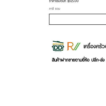
ราคาขายลด
ราคาเริ่มต้นที่
฿325.00
ภาษี รวม
เครื่องคร
สินค้าฝากขายตามยี่ห้อ ปลีก-ส่ง