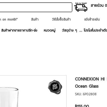
สายด่วน 02
n on month*
สินค้า
วิธีสั่งซื้อสินค้า
แจ้งชำระเงิน
สินค้าฝากขายราคาปลีก-ส่ง
หมวดหมู่
วัสดุต่าง ๆ
.... โปรโมชั่นประจำเดื
CONNEXION HI B
Ocean Glass
SKU: 6P02808
ราคา
฿155.00