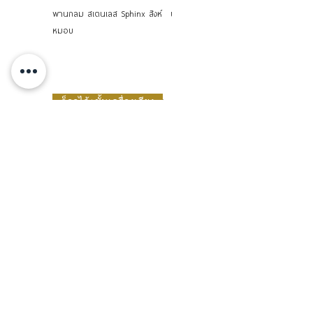
พานกลม สเตนเลส Sphinx สิงห์
ปากคีบ Thumb (Dressing)
หมอบ
Forceps 13-15-18 ซม. สเตนเลส
Sphinx สิงห์หมอบ
ล็อกได้+ชั้นเครื่องเคียง
หม้อหิ้ว Auto Lock 10/12/14/16
อ่างอาหาร 35/40/45 ซม. สเต
ซม. สเตนเลส Zebra หัวม้าลาย
นเลส Zebra หัวม้าลาย