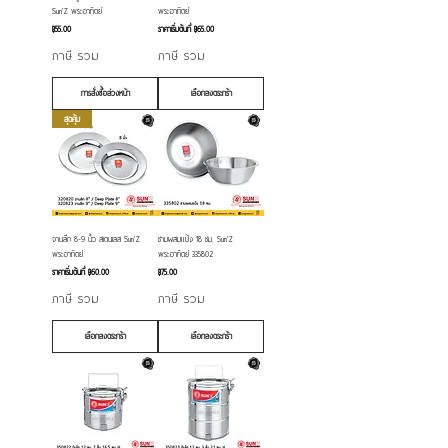
Sun'Z พระอาทิตย์
พระอาทิตย์
ราคา
ราคาขายลด
฿55.00
ราคาเริ่มต้นที่
฿65.00
ภาษี รวม
ภาษี รวม
การสั่งซื้อล่วงหน้า
เลือกลงตระกร้า
สุดคุ้ม
จานลึก 8-9 นิ้ว สเตนเลส Sun'Z
ชามผสมแป้ง 18 ซม. Sun'Z
พระอาทิตย์
พระอาทิตย์ 335802
ราคาขายลด
ราคา
ราคาเริ่มต้นที่
฿60.00
฿75.00
ภาษี รวม
ภาษี รวม
เลือกลงตระกร้า
เลือกลงตระกร้า