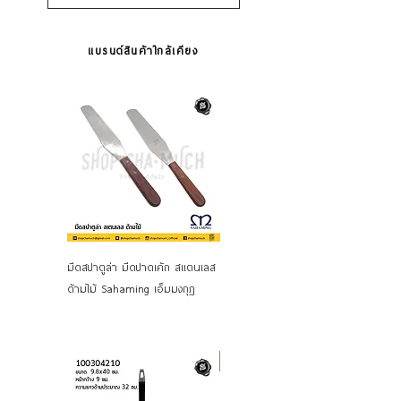
แบรนด์สินค้าใกล้เคียง
มีดสปาตูล่า มีดปาดเค้ก สแตนเลส
มีดใบหยักด้ามดำ สเต
ด้ามไม้ Sahaming เอ็มมงกุฎ
นเลส Sahaming เอ็มมงกุฎ KC753
Airblock