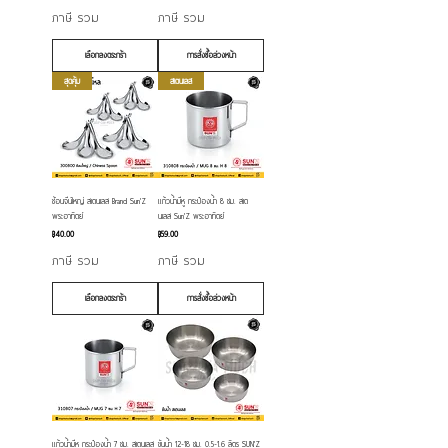
ภาษี รวม
ภาษี รวม
เลือกลงตระกร้า
การสั่งซื้อล่วงหน้า
สุดคุ้ม
สเตนเลส
ช้อนจีนใหญ่ สเตนเลส Brand Sun'Z
แก้วน้ำมีหู กระป๋องน้ำ 8 ซม. สเต
พระอาทิตย์
นเลส Sun'Z พระอาทิตย์
ราคา
ราคา
฿40.00
฿59.00
ภาษี รวม
ภาษี รวม
เลือกลงตระกร้า
การสั่งซื้อล่วงหน้า
แก้วน้ำมีหู กระป๋องน้ำ 7 ซม. สเตนเลส
ขันน้ำ 12-18 ซม. 0.5-1.6 ลิตร SUN'Z