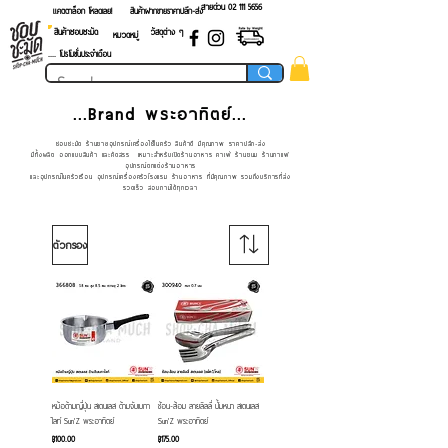
สายด่วน 02 ​111 5656
แคตตาล็อก โหลดเลย!
สินค้าฝากขายราคาปลีก-ส่ง
สินค้าชอบชะมัด
วัสดุต่าง ๆ
หมวดหมู่
.... โปรโมชั่นประจำเดือน
...Brand พระอาทิตย์...
ชอบชะมัด ร้านขายอุปกรณ์เครื่องใช้ในครัว สินค้าดี มีคุณภาพ ราคาปลีก-ส่ง
มีทั้งผลิต ออกแบบสินค้า และคัดสรร เหมาะสำหรับเปิดร้านอาหาร คาเฟ่ ร้านขนม ร้านกาแฟ
อุปกรณ์ตกแต่งร้านอาหาร
และอุปกรณ์ในครัวเรือน อุปกรณ์เครื่องครัวโรงแรม ร้านอาหาร ที่มีคุณภาพ รวมถึงบริการที่ส่ง
รวดเร็ว สอบถามได้ทุกเวลา
ตัวกรอง
หม้อด้ามญี่ปุ่น สเตนเลส ด้ามจับเบกา
ช้อน-ส้อม ลายลิลลี่ ปั้มหนา สเตนเลส
ไลท์ Sun'Z พระอาทิตย์
Sun'Z พระอาทิตย์
ราคา
ราคา
฿100.00
฿175.00