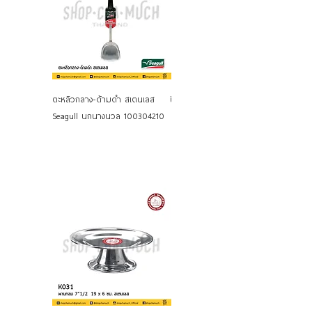
ตะหลิวกลาง-ด้ามดำ สเตนเลส
ปิ่นโต 16 ซม. 5 ชั้น สเตนเลส
Seagull นกนางนวล 100304210
Seagull นกนางนวล