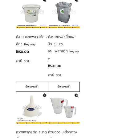
ถังแยกขยะพลาสติก 7
ถังขยะทรงเหลี่ยมฝา
ลิตร Keyway
ปิด รุ่น CS-
95 พลาสติก keywa
ราคา
฿150.00
y
ภาษี รวม
ราคา
฿550.00
ภาษี รวม
เลือกลงตระกร้า
เลือกลงตระกร้า
กรวยพลาสติก ขนาด
ถ้วยตวง เหยือกตวง