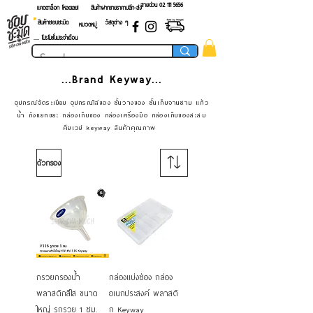
สายด่วน 02 ​111 5656
แคตตาล็อก โหลดเลย!
สินค้าฝากขายราคาปลีก-ส่ง
สินค้าชอบชะมัด
วัสดุต่าง ๆ
หมวดหมู่
.... โปรโมชั่นประจำเดือน
...Brand Keyway...
อุปกรณ์จัดระเบียบ อุปกรณ์ใส่ของ ชั้นวางของ ชั้นเก็บจานชาม แก้ว
น้ำ ถังแยกขยะ กล่องเก็บของ กล่องเครื่องมือ กล่องเก็บของสะสม
คียเวย์ keyway สินค้าคุณภาพ
ตัวกรอง
กรวยกรองน้ำ
กล่องแบ่งช่อง กล่อง
พลาสติกสีใส ขนาด
อเนกประสงค์ พลาสติ
ใหญ่ รูกรวย 1 ซม.
ก Keyway