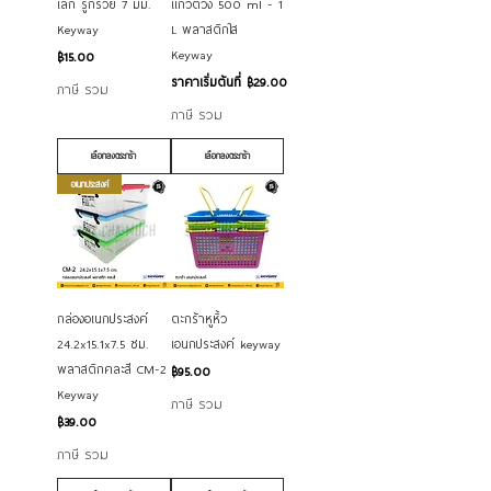
เล็ก รูกรวย 7 มม.
แก้วตวง 500 ml - 1
Keyway
L พลาสติกใส
Keyway
ราคา
฿15.00
ราคาขายลด
ราคาเริ่มต้นที่
฿29.00
ภาษี รวม
ภาษี รวม
เลือกลงตระกร้า
เลือกลงตระกร้า
อเนกประสงค์
กล่องอเนกประสงค์
ตะกร้าหูหิ้ว
24.2x15.1x7.5 ซม.
เอนกประสงค์ keyway
พลาสติกคละสี CM-2
ราคา
฿95.00
Keyway
ภาษี รวม
ราคา
฿39.00
ภาษี รวม