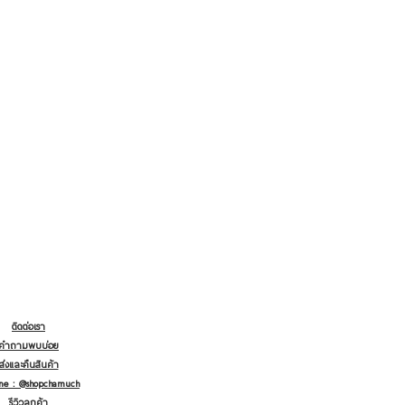
ติดต่อเรา
คำถามพบบ่อย
ส่งและคืนสินค้า
ine : @shopchamuch
รีวิวลูกค้า