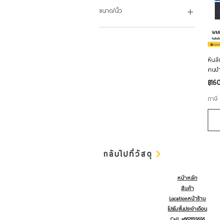
฿70
฿420
ขนาด/นิ้ว
5
6
7
หินล
8
คนป่
9
ราค
฿16
ภาษี
กลับไปที่วัสดุ
หน้าหลัก
สินค้า
Locationหน้าร้าน
โปรโมชั่นประจำเดือน
Call +6621115656