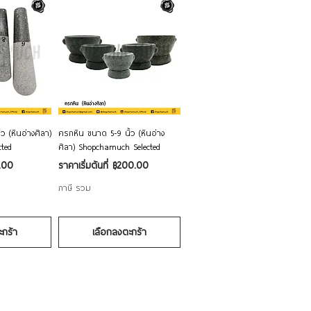
ด่วน
ดูข้อมูลด่วน
ว (หินอ่างศิลา)
ครกหิน ขนาด 5-9 นิ้ว (หินอ่าง
ted
ศิลา) Shopchamuch Selected
ราคาขายลด
.00
ราคาเริ่มต้นที่
฿200.00
ภาษี รวม
ะกร้า
เลือกลงตะกร้า