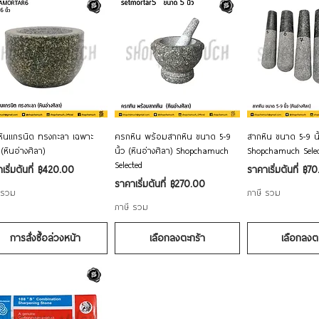
ดูข้อมูลด่วน
ดูข้อมูลด่วน
ดูข้อมูล
ินแกรนิต ทรงกะลา เฉพาะ
ครกหิน พร้อมสากหิน ขนาด 5-9
สากหิน ขนาด 5-9 นิ้
(หินอ่างศิลา)
นิ้ว (หินอ่างศิลา) Shopchamuch
Shopchamuch Selec
Selected
าขายลด
ราคาขายลด
เริ่มต้นที่
฿420.00
ราคาเริ่มต้นที่
฿70
ราคาขายลด
ราคาเริ่มต้นที่
฿270.00
 รวม
ภาษี รวม
ภาษี รวม
การสั่งซื้อล่วงหน้า
เลือกลงตะกร้า
เลือกลงต