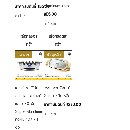
Aluminum ถุงเงิน
ราคาขายลด
ราคาเริ่มต้นที่
฿85.00
ราคา
฿135.00
ภาษี รวม
ภาษี รวม
เลือกลงตระ
เลือกลงตระ
กร้า
กร้า
เตาปลา
วัสดุเหล็ก
เตาแป๊ะซะ ใช้กับ
กระทะจานร้อน มี
จานปลา ขาอลูมิ
2 แบบ ชนิดเหล็ก
เนียม 30 ซม.
ราคาขายลด
ราคาเริ่มต้นที่
฿230.00
Super Aluminum
ภาษี รวม
ถุงเงิน 107 - 1
ตัว