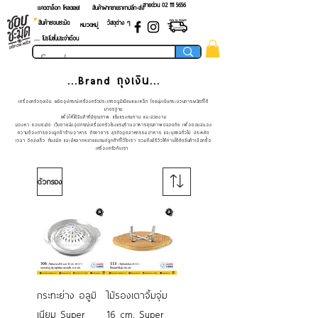
สายด่วน 02 ​111 5656
แคตตาล็อก โหลดเลย!
สินค้าฝากขายราคาปลีก-ส่ง
สินค้าชอบชะมัด
วัสดุต่าง ๆ
หมวดหมู่
.... โปรโมชั่นประจำเดือน
...Brand ถุงเงิน...
เครื่องครัวถุงเงิน ผลิตอุปกรณ์เครื่องครัวประเภทอลูมิเนียมและเหล็ก โดยมุ่งเน้นกระบวนการผลิตที่ได้
มาตรฐาน
เพื่อให้ได้สินค้าที่มีคุณภาพ แข็งแรงทนทาน และสวยงาม
มองหา ชอบชะมัด เว็บขายส่งอุปกรณ์เครื่องครัวโรงแรมร้านอาหารคุณภาพปลอดภัย เพื่อตอบสนอง
ความต้องการของลูกค้าร้านอาหาร
ภัตตาคาร ธุรกิจอุตสาหกรรมอาหาร และบุคคลทั่วไป ประหยัด
เวลา จัดส่งเร็ว ทันสมัย และมีหลากหลายแบรนด์ลูกค้าที่ไว้ใจเรา รวมถึงมีรีวิวให้ท่านได้ตัดสินค้าเลือกซื้อ
เครื่องครัวกับเรา
ตัวกรอง
กระทะย่าง อลูมิ
ไม้รองเตาจิ้มจุ่ม
เนียม Super
16 cm. Super