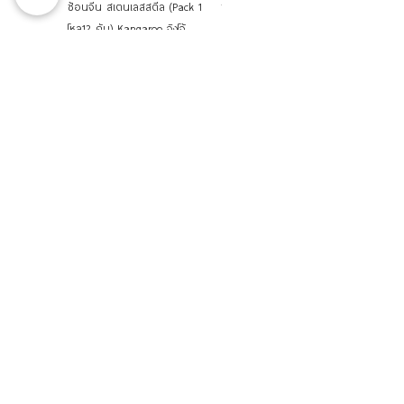
ช้อนจีน สเตนเลสสตีล (Pack 1
ช้อนส้อม สเตนเลส (แพ็ค12คู่)
โหล12 คัน) Kangaroo จิงโจ้
Kangaroo จิงโจ้ 100201712
ถาดรองอลูมิเนียม ถาดรองหม้อ
ฝาโอ่ง 18-19 นิ้ว ตราชาวนา
ดิน ตราชาวนา