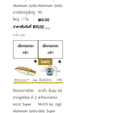
Aluminum ถุงเงิน
Aluminum ถุงเงิน
บาร์บีคิว/รูเล็ก/รู
113
ใหญ่ - 1 ใบ
ราคา
฿60.00
ราคาขายลด
ราคาเริ่มต้นที่
฿125.00
ภาษี รวม
ภาษี รวม
เลือกลงตระ
เลือกลงตระ
กร้า
กร้า
ไซส์มินิ
ไม้รองเตาแป๊ะซะ
เตาจิ๋ว จิ้มจุ่ม มินิ
ขาอลูมิเนียม มี 2
พร้อมตะแกรง
ขนาด Super
14x9.9 ซม. อลูมิ
Aluminum ถุงเงิน
เนียม Super