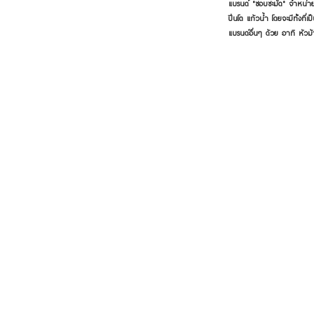
แบรนด์ "ชอบชะมัด" จำหน่าย
ปิ่นโต แก้วน้ำ โดยจะมีทั้งท
แบรนด์อื่นๆ ด้วย อาทิ หัวม