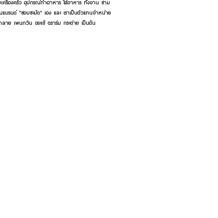
เครื่องครัว อุปกรณ์ทำอาหาร ใส่อาหาร ทั้งจาน ชาม
ี่เป็นแบรนด์ "ชอบชะมัด" เอง และ เราเป็นตัวแทนจำหน่าย
้าลาย เพนกวิน จระเข้ ตราร่ม กระต่าย เป็นต้น