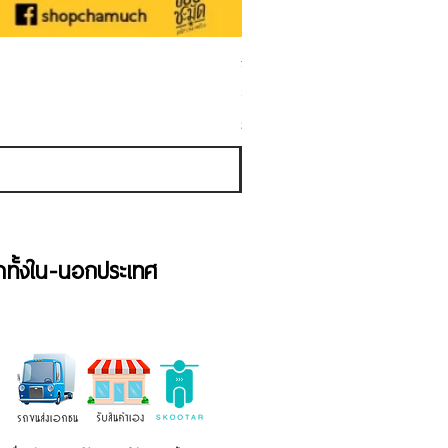
ชามเคลือบ Enamel Food grade ลายดอ
ราคาขายลด
ราคาเริ่มต้นที่
฿50.00
ภาษี รวม
้าทั้งใน-นอกประเทศ