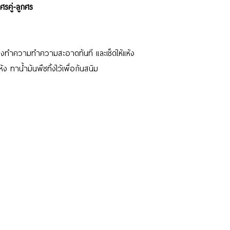
ศรคู่-ลูกศร
้างทำความทำความสะอาดทันที และเช็ดให้แห้ง
้ง ทาน้ำมันพืชทิ้งไว้เพื่อกันสนิม