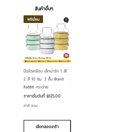
สินค้าอื่นๆ
พรีเมี่ยม
ปิ่นโตเคลือบ เล็กน่ารัก 1 สี/
ชามเคลือบ Enamel Food
2 สี 10 ซม. 3 ชั้น Brand
grade ลายดอก คละลาย
Rabbit กระต่าย
Rabbit กระต่าย ตั้งไฟได้
6/7/8/9 นิ้ว
ราคาขายลด
ราคาเริ่มต้นที่
฿325.00
ราคาขายลด
ราคาเริ่มต้นที่
฿50.00
ภาษี รวม
ภาษี รวม
เลือกลงตะกร้า
เลือกลงตะกร้า