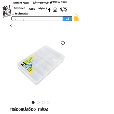
สายด่วน 02 ​111 5656
แคตตาล็อก โหลดเลย!
สินค้าฝากขายราคาปลีก-ส่ง
สินค้าชอบชะมัด
วัสดุต่าง ๆ
หมวดหมู่
.... โปรโมชั่นประจำเดือน
กล่องแบ่งช่อง กล่อง