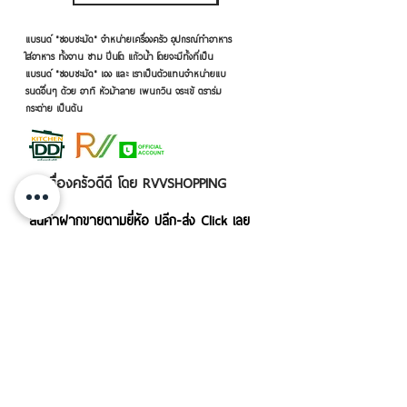
แบรนด์ "ชอบชะมัด" จำหน่ายเครื่องครัว อุปกรณ์ทำอาหาร
ใส่อาหาร ทั้งจาน ชาม ปิ่นโต แก้วน้ำ โดยจะมีทั้งที่เป็น
แบรนด์ "ชอบชะมัด" เอง และ เราเป็นตัวแทนจำหน่ายแบ
รนด์อื่นๆ ด้วย อาทิ หัวม้าลาย เพนกวิน จระเข้ ตราร่ม
กระต่าย เป็นต้น
เครื่องครัวดีดี โดย RVVSHOPPING
สินค้าฝากขายตามยี่ห้อ ปลีก-ส่ง Click เลย