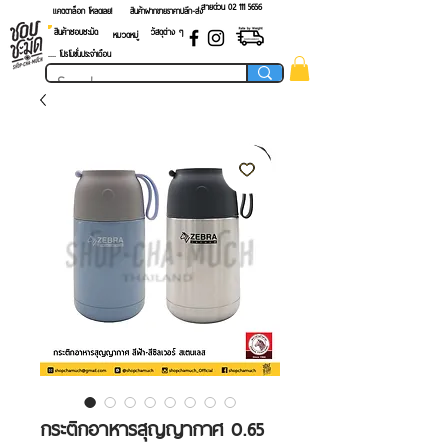
สายด่วน 02 ​111 5656
แคตตาล็อก โหลดเลย!
สินค้าฝากขายราคาปลีก-ส่ง
สินค้าชอบชะมัด
วัสดุต่าง ๆ
หมวดหมู่
.... โปรโมชั่นประจำเดือน
กระติกอาหารสุญญากาศ 0.65