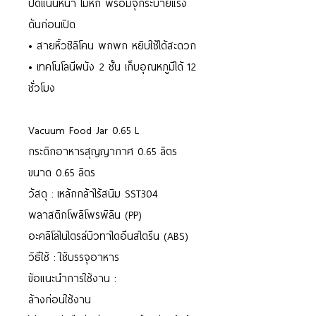
ปิดแน่นหนา ไม่หก พร้อมจุกระบายแรง
ดันก่อนเปิด
• สายหิ้วซิลิโคน พกพก หยิบใช้ได้สะดวก
• เทคโนโลนีผนัง 2 ชั้น เก็บอุณหภูมิได้ 12
ชั่วโมง
Vacuum Food Jar 0.65 L
กระติกอาหารสุญญากาศ 0.65 ลิตร
ขนาด 0.65 ลิตร
วัสดุ : เหล้กกล้าไร้สนิม SST304
พลาสติกโพลิโพรพิลิน (PP)
อะคลิโลไนไตรล์บิวทาไดอีนสไตรีน (ABS)
วิธีใช้ : ใช้บรรจุอาหาร
ข้อแนะนำการใช้งาน :
ล้างก่อนใช้งาน