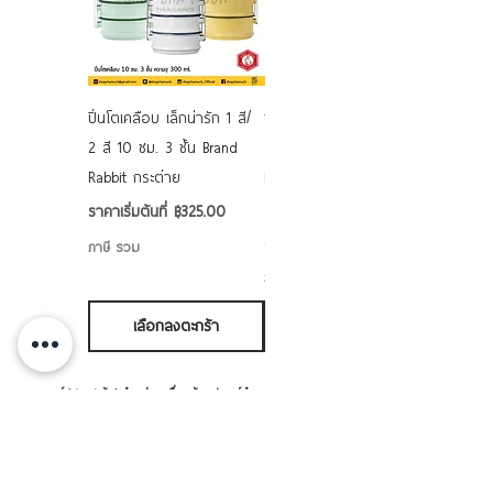
ปิ่นโตเคลือบ เล็กน่ารัก 1 สี/
ชามเคลือบ Enamel Food
2 สี 10 ซม. 3 ชั้น Brand
grade ลายดอก คละลาย
Rabbit กระต่าย
Rabbit กระต่าย ตั้งไฟได้
6/7/8/9 นิ้ว
ราคาขายลด
ราคาเริ่มต้นที่
฿325.00
ราคาขายลด
ราคาเริ่มต้นที่
฿50.00
ภาษี รวม
ภาษี รวม
เลือกลงตะกร้า
เลือกลงตะกร้า
แบรนด์ "ชอบชะมัด" จำหน่ายเครื่องครัว อุปกรณ์ทำอาหาร
ใส่อาหาร ทั้งจาน ชาม ปิ่นโต แก้วน้ำ โดยจะมีทั้งที่เป็น
แบรนด์ "ชอบชะมัด" เอง และ เราเป็นตัวแทนจำหน่ายแบ
รนด์อื่นๆ ด้วย อาทิ หัวม้าลาย เพนกวิน จระเข้ ตราร่ม
กระต่าย เป็นต้น