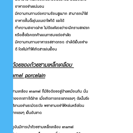
อาหารอย่างแน่นอน
มีความทนทานต่อความร้อนสูงมาก สามารถนำใส่
อาหารขึ้นตั้งอุ่นบนเตาไฟได้ และได้
ทำความสะอาดง่าย ไม่ต้องกังวลว่าจะมีคราบสกปรก
หรือเชื้อโรคตกค้างบนภาชนะแต่อย่างใด
มีความทนทานอาหารรสชาดกรด ด่างได้เป็นอย่าง
ดี โดยไม่ทำให้เกิดสารปนเปื้อน
ข้อด้อยของถ้วยชาม
เหล็กเคลือบ 
enamel porcelain
ถ้วยชามเคลือบ enamel ก็มีข้อด้อยอยู่บ้างเหมือนกัน นั่น
คืออาจจะกะเทาะได้ง่าย เมื่อเกิดการกระแทกแรงๆ ดังนั้นจึง
ต้องใช้งานอย่างระมัดระวัง พยายามอย่าให้หล่นหรือโดน
กระแทกแรงๆ เป็นอันขาด
ในปัจจุบันมีการนำถ้วยชามเหล็กเคลือบ enamel 