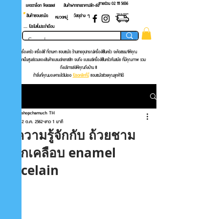
สายด่วน 02 ​111 5656
แคตตาล็อก โหลดเลย!
สินค้าฝากขายราคาปลีก-ส่ง
สินค้าชอบชะมัด
วัสดุต่าง ๆ
หมวดหมู่
.... โปรโมชั่นประจำเดือน
เครื่องครัว เครื่องใช้ ที่ตามหา
ชอบชะมัด ร้านขายอุปกรณ์เครื่องใช้ในครัว
จะค้ดสรรมาให้คุณ
เนื่องจากเป็นศูนย์รวมของสินค้าแบรนด์คลาสสิก จนถึง แบรนด์เครื่องใช้ในครัวทันสมัย
ที่มีคุณภาพ รวม
ถึงบริการส่งให้คุณถึงบ้าน !!!
ถ้าสิ่งที่คุณมองหาแล้วไม่เจอ
โปรดคลิกที่นี่
ชอบชะมัดช่วยคุณลูกค้าได้
โพสต์
shopchamuch TH
2 ต.ค. 2562
ยาว 1 นาที
ทำความรู้จักกับ ถ้วยชาม
เหล็กเคลือบ enamel
porcelain