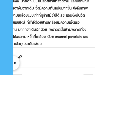
porcelain มาออกแบบเป็นลวดลายที่สวยงาม และมีลักษณะ
ที่แตกต่างไปจากเดิม ซึ่งมีความทันสมัยมากขึ้น จึงลืมภาพ
ถ้วยชามเคลือบแบบเก่าที่ดูล้าสมัยไปได้เลย แถมยังมีนวัต
กรรมแบบใหม่ ที่ทำให้ถ้วยชามเคลือบมีความแข็งแรง
ทนทาน มากกว่าเดิมอีกด้วย เพราะฉะนั้นห้ามพลาดที่จะ
ลองใช้ถ้วยชามเหล็กที่เคลือบ ด้วย enamel porcelain เลย
เชียว แล้วคุณจะต้องชอบ 
ดูทั้งหมด
โพสต์ล่าสุด