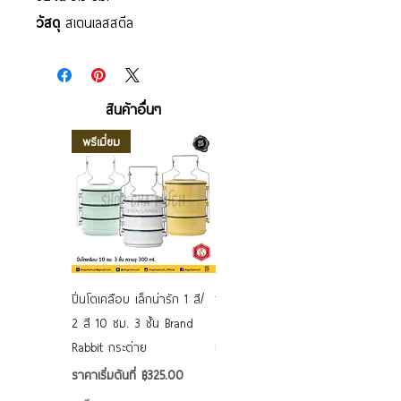
วัสดุ
สเตนเลสสตีล
สินค้าอื่นๆ
พรีเมี่ยม
ปิ่นโตเคลือบ เล็กน่ารัก 1 สี/
ชามเคลือบ Enamel Food
2 สี 10 ซม. 3 ชั้น Brand
grade ลายดอก คละลาย
Rabbit กระต่าย
Rabbit กระต่าย ตั้งไฟได้
6/7/8/9 นิ้ว
ราคาขายลด
ราคาเริ่มต้นที่
฿325.00
ราคาขายลด
ราคาเริ่มต้นที่
฿50.00