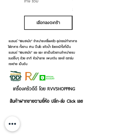
ภาษี รวม
ภาษี รวม
เลือกลงตะกร้า
เลือกลงตะกร้า
แบรนด์ "ชอบชะมัด" จำหน่ายเครื่องครัว อุปกรณ์ทำอาหาร
ใส่อาหาร ทั้งจาน ชาม ปิ่นโต แก้วน้ำ โดยจะมีทั้งที่เป็น
แบรนด์ "ชอบชะมัด" เอง และ เราเป็นตัวแทนจำหน่ายแบ
รนด์อื่นๆ ด้วย อาทิ หัวม้าลาย เพนกวิน จระเข้ ตราร่ม
กระต่าย เป็นต้น
เครื่องครัวดีดี โดย RVVSHOPPING
สินค้าฝากขายตามยี่ห้อ ปลีก-ส่ง Click เลย