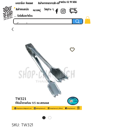
สายด่วน 02 ​111 5656
แคตตาล็อก โหลดเลย!
สินค้าฝากขายราคาปลีก-ส่ง
สินค้าชอบชะมัด
วัสดุต่าง ๆ
หมวดหมู่
.... โปรโมชั่นประจำเดือน
SKU: TW321