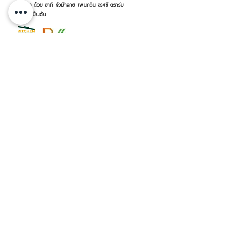
รนด์อื่นๆ ด้วย อาทิ หัวม้าลาย เพนกวิน จระเข้ ตราร่ม
กระต่าย เป็นต้น
เครื่องครัวดีดี โดย RVVSHOPPING
สินค้าฝากขายตามยี่ห้อ ปลีก-ส่ง Click เลย