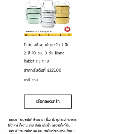
ปิ่นโตเคลือบ เล็กน่ารัก 1 สี/
ชามเคลือบ Enamel Food
2 สี 10 ซม. 3 ชั้น Brand
grade ลายดอก คละลาย
Rabbit กระต่าย
Rabbit กระต่าย ตั้งไฟได้
6/7/8/9 นิ้ว
ราคาขายลด
ราคาเริ่มต้นที่
฿325.00
ราคาขายลด
ราคาเริ่มต้นที่
฿50.00
ภาษี รวม
ภาษี รวม
เลือกลงตะกร้า
เลือกลงตะกร้า
แบรนด์ "ชอบชะมัด" จำหน่ายเครื่องครัว อุปกรณ์ทำอาหาร
ใส่อาหาร ทั้งจาน ชาม ปิ่นโต แก้วน้ำ โดยจะมีทั้งที่เป็น
แบรนด์ "ชอบชะมัด" เอง และ เราเป็นตัวแทนจำหน่ายแบ