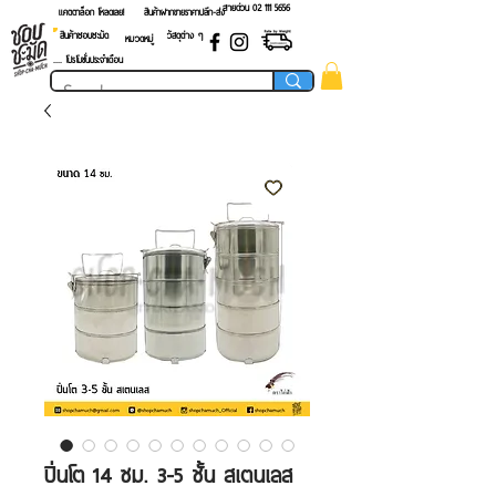
สายด่วน 02 ​111 5656
แคตตาล็อก โหลดเลย!
สินค้าฝากขายราคาปลีก-ส่ง
สินค้าชอบชะมัด
วัสดุต่าง ๆ
หมวดหมู่
.... โปรโมชั่นประจำเดือน
ปิ่นโต 14 ซม. 3-5 ชั้น สเตนเลส