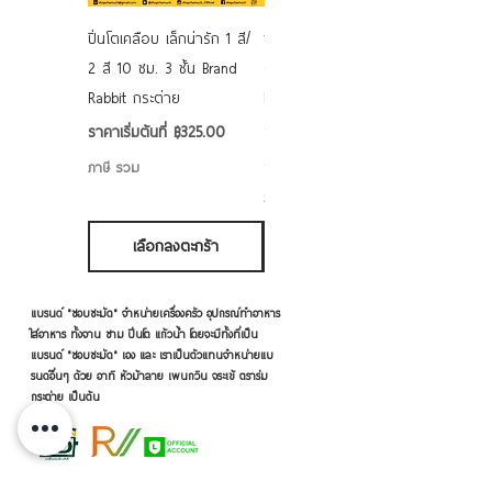
ปิ่นโตเคลือบ เล็กน่ารัก 1 สี/
ชามเคลือบ Enamel Food
2 สี 10 ซม. 3 ชั้น Brand
grade ลายดอก คละลาย
Rabbit กระต่าย
Rabbit กระต่าย ตั้งไฟได้
6/7/8/9 นิ้ว
ราคาขายลด
ราคาเริ่มต้นที่
฿325.00
ราคาขายลด
ราคาเริ่มต้นที่
฿50.00
ภาษี รวม
ภาษี รวม
เลือกลงตะกร้า
เลือกลงตะกร้า
แบรนด์ "ชอบชะมัด" จำหน่ายเครื่องครัว อุปกรณ์ทำอาหาร
ใส่อาหาร ทั้งจาน ชาม ปิ่นโต แก้วน้ำ โดยจะมีทั้งที่เป็น
แบรนด์ "ชอบชะมัด" เอง และ เราเป็นตัวแทนจำหน่ายแบ
รนด์อื่นๆ ด้วย อาทิ หัวม้าลาย เพนกวิน จระเข้ ตราร่ม
กระต่าย เป็นต้น
เครื่องครัวดีดี โดย RVVSHOPPING