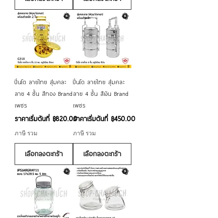
ปิ่นโต ลายไทย สุ่มคละ
ปิ่นโต ลายไทย สุ่มคละ
ลาย 4 ชั้น สีทอง Brand
ลาย 4 ชั้น สีเงิน Brand
เพชร
เพชร
ราคาขายลด
ราคาขายลด
ราคาเริ่มต้นที่
฿820.00
ราคาเริ่มต้นที่
฿450.00
ภาษี รวม
ภาษี รวม
เลือกลงตะกร้า
เลือกลงตะกร้า