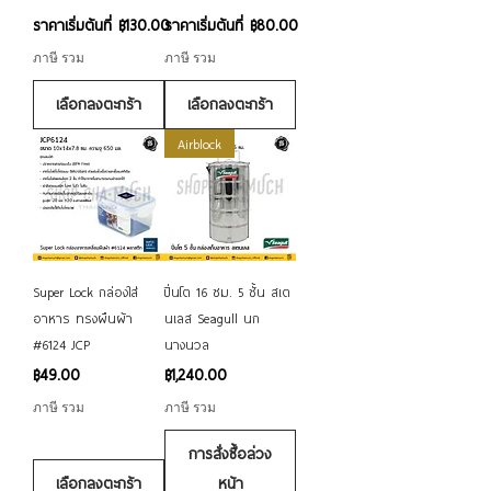
ราคาขายลด
ราคาขายลด
ราคาเริ่มต้นที่
฿130.00
ราคาเริ่มต้นที่
฿80.00
ภาษี รวม
ภาษี รวม
เลือกลงตะกร้า
เลือกลงตะกร้า
Airblock
Super Lock กล่องใส่
ปิ่นโต 16 ซม. 5 ชั้น สเต
อาหาร ทรงผืนผ้า
นเลส Seagull นก
#6124 JCP
นางนวล
ราคา
ราคา
฿49.00
฿1,240.00
ภาษี รวม
ภาษี รวม
การสั่งซื้อล่วง
เลือกลงตะกร้า
หน้า