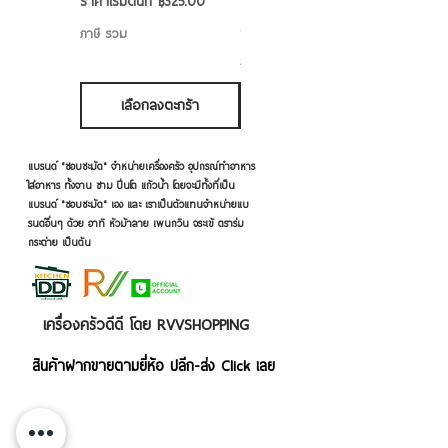
ราคาขายลด
ราคาเริ่มต้นที่
฿325.00
ราคาขายลด
ราคาเริ่มต้นที่
฿50.00
ภาษี รวม
ภาษี รวม
เลือกลงตะกร้า
เลือกลงตะกร้า
แบรนด์ "ชอบชะมัด" จำหน่ายเครื่องครัว อุปกรณ์ทำอาหาร
ใส่อาหาร ทั้งจาน ชาม ปิ่นโต แก้วน้ำ โดยจะมีทั้งที่เป็น
แบรนด์ "ชอบชะมัด" เอง และ เราเป็นตัวแทนจำหน่ายแบ
รนด์อื่นๆ ด้วย อาทิ หัวม้าลาย เพนกวิน จระเข้ ตราร่ม
กระต่าย เป็นต้น
เครื่องครัวดีดี โดย RVVSHOPPING
สินค้าฝากขายตามยี่ห้อ ปลีก-ส่ง Click เลย