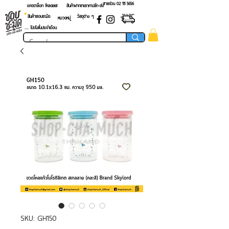
สายด่วน 02 ​111 5656
แคตตาล็อก โหลดเลย!
สินค้าฝากขายราคาปลีก-ส่ง
สินค้าชอบชะมัด
วัสดุต่าง ๆ
หมวดหมู่
.... โปรโมชั่นประจำเดือน
SKU: GH150