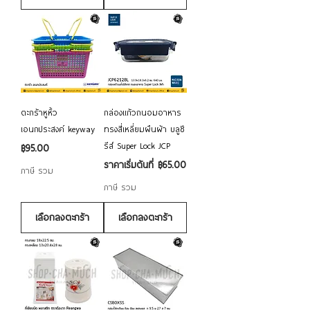
ตะกร้าหูหิ้ว
กล่องแก้วถนอมอาหาร
เอนกประสงค์ keyway
ทรงสี่เหลี่ยมผืนผ้า บลูซี
รีส์ Super Lock JCP
ราคา
฿95.00
ราคาขายลด
ราคาเริ่มต้นที่
฿65.00
ภาษี รวม
ภาษี รวม
เลือกลงตะกร้า
เลือกลงตะกร้า