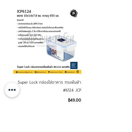
Super Lock กล่องใส่อาหาร ทรงผืนผ้า
ถาดกลม ถาดเสิร์ฟ รุ่น"มั่งมี 
#6124 JCP
ราคา
฿49.00
ภาษี รวม
เลือกลงตระกร้า