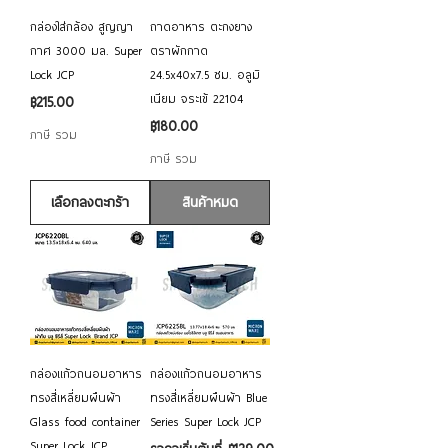
กล่องใส่กล้อง สูญญา
ถาดอาหาร ตะกงยาง
กาศ 3000 มล. Super
ตราผักกาด
Lock JCP
24.5x40x7.5 ซม. อลูมิ
เนียม จระเข้ 22104
ราคา
฿215.00
ราคา
฿180.00
ภาษี รวม
ภาษี รวม
เลือกลงตะกร้า
สินค้าหมด
กล่องแก้วถนอมอาหาร
กล่องแก้วถนอมอาหาร
ทรงสี่เหลี่ยมผืนผ้า
ทรงสี่เหลี่ยมผืนผ้า Blue
Glass food container
Series Super Lock JCP
Super Lock JCP