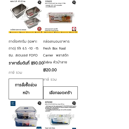
ถาดไอศกรีม (เฉพาะ
กล่องถนอมอาหาร
ถาด) 1/9 6.5 -10 -15
Fresh Box Food
ซม. สเตนเลส FOFO
Carrier พลาสติก
Zebra หัวม้าลาย
ราคาขายลด
ราคาเริ่มต้นที่
฿90.00
ราคา
฿120.00
ภาษี รวม
ภาษี รวม
การสั่งซื้อล่วง
หน้า
เลือกลงตะกร้า