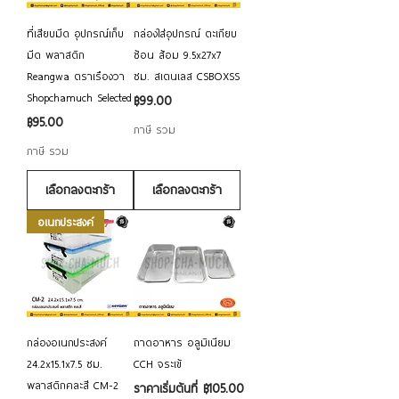
ที่เสียบมีด อุปกรณ์เก็บ
กล่องใส่อุปกรณ์ ตะเกียบ
มีด พลาสติก
ช้อน ส้อม 9.5x27x7
Reangwa ตราเรืองวา
ซม. สเตนเลส CSBOXSS
Shopchamuch Selected
ราคา
฿99.00
ราคา
฿95.00
ภาษี รวม
ภาษี รวม
เลือกลงตะกร้า
เลือกลงตะกร้า
อเนกประสงค์
กล่องอเนกประสงค์
ถาดอาหาร อลูมิเนียม
24.2x15.1x7.5 ซม.
CCH จระเข้
พลาสติกคละสี CM-2
ราคาขายลด
ราคาเริ่มต้นที่
฿105.00