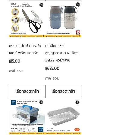
กรรไกรตัดผ้า ทรงซิง
กระติกอาหาร
เกอร์ พร้อมสายวัด
สุญญากาศ 0.65 ลิตร
Zebra หัวม้าลาย
ราคา
฿15.00
ราคา
฿675.00
ภาษี รวม
ภาษี รวม
เลือกลงตะกร้า
เลือกลงตะกร้า