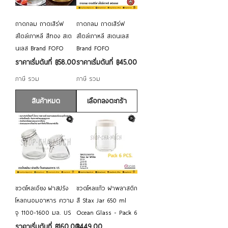
ถาดกลม ถาดเสิร์ฟ
ถาดกลม ถาดเสิร์ฟ
สไตล์เกาหลี สีทอง สเต
สไตล์เกาหลี สเตนเลส
นเลส Brand FOFO
Brand FOFO
ราคาขายลด
ราคาขายลด
ราคาเริ่มต้นที่
฿58.00
ราคาเริ่มต้นที่
฿45.00
ภาษี รวม
ภาษี รวม
สินค้าหมด
เลือกลงตะกร้า
ขวดโหลเอียง ฝาสปริง
ขวดโหลแก้ว ฝาพลาสติก
โหลถนอมอาหาร ความ
สี Stax Jar​​​​​​​ 650 ml
จุ 1100-1600 มล. US
Ocean Glass - Pack 6
ราคาขายลด
ราคา
ราคาเริ่มต้นที่
฿160.00
฿449.00