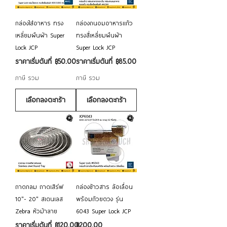
กล่องใส่อาหาร ทรง
กล่องถนอมอาหารแก้ว
เหลี่ยมผืนผ้า Super
ทรงสี่เหลี่ยมผืนผ้า
Lock JCP
Super Lock JCP
ราคาขายลด
ราคาขายลด
ราคาเริ่มต้นที่
฿50.00
ราคาเริ่มต้นที่
฿85.00
ภาษี รวม
ภาษี รวม
เลือกลงตะกร้า
เลือกลงตะกร้า
ถาดกลม ถาดเสิร์ฟ
กล่องข้าวสาร ล้อเลื่อน
10"- 20" สเตนเลส
พร้อมถ้วยตวง รุ่น
Zebra หัวม้าลาย
6043 Super Lock JCP
ราคาขายลด
ราคา
ราคาเริ่มต้นที่
฿120.00
฿200.00