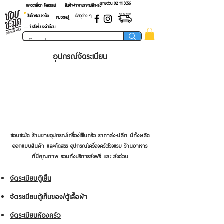
สายด่วน 02 ​111 5656
แคตตาล็อก โหลดเลย!
สินค้าฝากขายราคาปลีก-ส่ง
สินค้าชอบชะมัด
วัสดุต่าง ๆ
หมวดหมู่
.... โปรโมชั่นประจำเดือน
อุปกรณ์จัดระเบียบ
ชอบชะมัด ร้านขายอุปกรณ์เครื่องใช้ในครัว ราคาส่ง-ปลีก มีทั้งผลิต
ออกแบบสินค้า และคัดสรร อุปกรณ์เครื่องครัวโรงแรม ร้านอาหาร
ที่มีคุณภาพ รวมถึงบริการส่งฟรี และ ส่งด่วน
จัดระเบียบตู้เย็น
จัดระเบียบตู้เก็บของ/ตู้เสื้อผ้า
จัดระเบียบห้องครัว