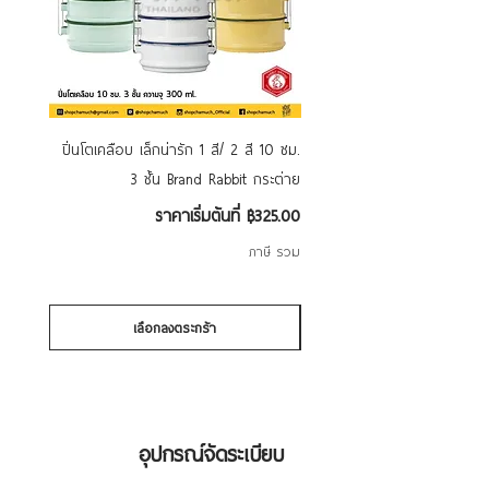
ปิ่นโตเคลือบ เล็กน่ารัก 1 สี/ 2 สี 10 ซม.
ชามเคลือบ Enamel Food 
3 ชั้น Brand Rabbit กระต่าย
ดอก คละลาย Rabbit กระต่าย
ราคาขายลด
ราคาเริ่มต้นที่
฿325.00
ภาษี รวม
เลือกลงตระกร้า
อุปกรณ์จัดระเบียบ