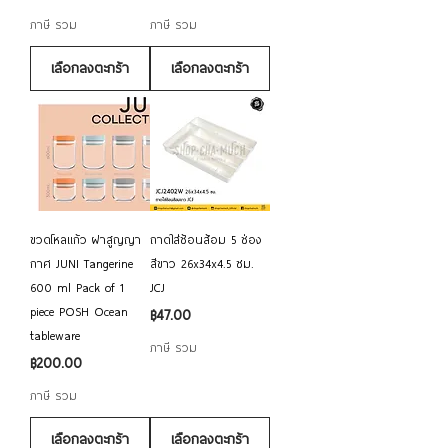
ภาษี รวม
ภาษี รวม
เลือกลงตะกร้า
เลือกลงตะกร้า
ขวดโหลแก้ว ฝาสูญญา
ถาดใส่ช้อนส้อม 5 ช่อง
กาศ JUNI Tangerine
สีขาว 26x34x4.5 ซม.
600 ml Pack of 1
JCJ
piece POSH Ocean
ราคา
฿47.00
tableware
ภาษี รวม
ราคา
฿200.00
ภาษี รวม
เลือกลงตะกร้า
เลือกลงตะกร้า