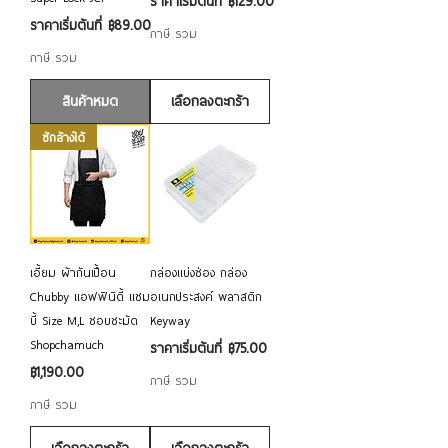
ราคาขายลด
ราคาเริ่มต้นที่
฿129.00
ราคาขายลด
ราคาเริ่มต้นที่
฿89.00
ภาษี รวม
ภาษี รวม
สินค้าหมด
เลือกลงตะกร้า
ซักล้างได้
เอี้ยม ผ้ากันเปื้อน
กล่องแบ่งช่อง กล่อง
Chubby แอฟฟินิตี้ แซม
อเนกประสงค์ พลาสติก
บี้ Size M,L ชอบชะมัด
Keyway
Shopchamuch
ราคาขายลด
ราคาเริ่มต้นที่
฿75.00
ราคา
฿1,190.00
ภาษี รวม
ภาษี รวม