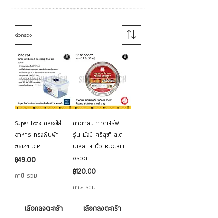
ตัวกรอง
Super Lock กล่องใส่
ถาดกลม ถาดเสิร์ฟ
อาหาร ทรงผืนผ้า
รุ่น"มั่งมี ศรีสุข" สเต
#6124 JCP
นเลส 14 นิ้ว ROCKET
จรวด
ราคา
฿49.00
ราคา
฿120.00
ภาษี รวม
ภาษี รวม
เลือกลงตะกร้า
เลือกลงตะกร้า