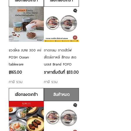
เลือกลงตะกร้า
เลือกลงตะกร้า
ขวดโหล JUNI 300 ml
ถาดกลม ถาดเสิร์ฟ
POSH Ocean
สไตล์เกาหลี สีทอง สเต
tableware
นเลส Brand FOFO
ราคา
ราคาขายลด
฿165.00
ราคาเริ่มต้นที่
฿33.00
ภาษี รวม
ภาษี รวม
เลือกลงตะกร้า
สินค้าหมด