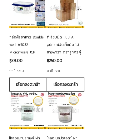
กล่องใส่อาหาร Double
ที่เสียบมีด แบบ A
wall #5032
อุปกรณ์จัดเก็บมีด ไม้
Micronware JCP
ยางพารา ตราลูกศรคู่
ราคา
ราคา
฿39.00
฿250.00
ภาษี รวม
ภาษี รวม
เลือกลงตะกร้า
เลือกลงตะกร้า
โหลอเนกประสงค์ ฝา
โหลอเนกประสงค์ ฝา