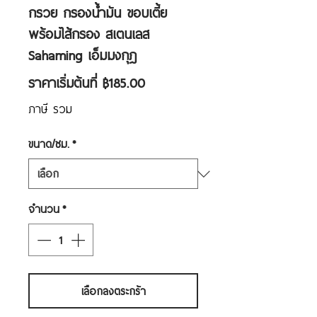
กรวย กรองน้ำมัน ขอบเตี้ย
พร้อมไส้กรอง สเตนเลส
Sahaming เอ็มมงกุฎ
ราคา
ราคาเริ่มต้นที่
฿185.00
ขาย
ภาษี รวม
ลด
ขนาด/ซม.
*
จำนวน
*
เลือกลงตระกร้า