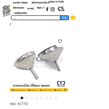
สายด่วน 02 ​111 5656
แคตตาล็อก โหลดเลย!
สินค้าฝากขายราคาปลีก-ส่ง
สินค้าชอบชะมัด
วัสดุต่าง ๆ
หมวดหมู่
.... โปรโมชั่นประจำเดือน
SKU: KCT712