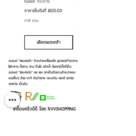
Rabbit กระต่าย
Rabbit กระต่าย ตั้งไฟได้
6/7/8/9 นิ้ว
ราคาขายลด
ราคาเริ่มต้นที่
฿325.00
ราคาขายลด
ราคาเริ่มต้นที่
฿50.00
ภาษี รวม
ภาษี รวม
เลือกลงตะกร้า
เลือกลงตะกร้า
แบรนด์ "ชอบชะมัด" จำหน่ายเครื่องครัว อุปกรณ์ทำอาหาร
ใส่อาหาร ทั้งจาน ชาม ปิ่นโต แก้วน้ำ โดยจะมีทั้งที่เป็น
แบรนด์ "ชอบชะมัด" เอง และ เราเป็นตัวแทนจำหน่ายแบ
รนด์อื่นๆ ด้วย อาทิ หัวม้าลาย เพนกวิน จระเข้ ตราร่ม
กระต่าย เป็นต้น
เครื่องครัวดีดี โดย RVVSHOPPING
สินค้าฝากขายตามยี่ห้อ ปลีก-ส่ง Click เลย