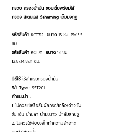
กรวย กรองน้ำมัน ขอบเตี้ยพร้อมไส้
กรอง สเตนเลส Sahaming เอ็มมงกุฎ
รหัสสินค้า
KCT712
ขนาด
15 ซม. 15x13.5
ซม.
รหัสสินค้า
KCT711
ขนาด
13 ซม.
12.8x14.8x11 ซม.
วิธีใช้
ใช้สำหรับกรองน้ำมัน
S/L Type :
SST201
คำแนะนำ :
1. ไม่ควรแช่หรือสัมผัสกรด/เกลือ/ด่างเข้ม
ข้น เช่น น้ำปลา น้ำมะนาว น้ำส้มสายชู
2. ไม่ควรใช้ฝอยเหล็กทำความสำอาด
ควรใช้ฟองน้ำ