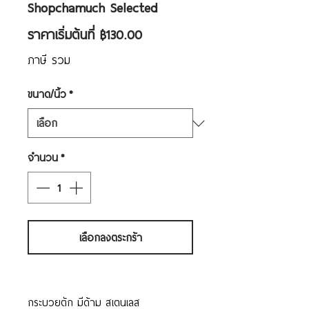
Shopchamuch Selected
ราคา
ราคาเริ่มต้นที่
฿130.00
ขาย
ภาษี รวม
ลด
ขนาด/นิ้ว
*
จำนวน
*
เลือกลงตระกร้า
กระบวยตัก มีด้าม สเตนเลส