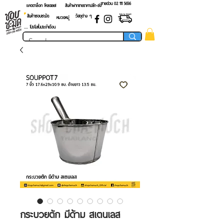
สายด่วน 02 ​111 5656
แคตตาล็อก โหลดเลย!
สินค้าฝากขายราคาปลีก-ส่ง
สินค้าชอบชะมัด
วัสดุต่าง ๆ
หมวดหมู่
.... โปรโมชั่นประจำเดือน
กระบวยตัก มีด้าม สเตนเลส