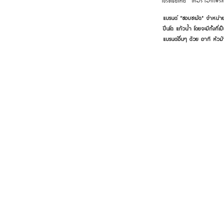
แบรนด์ "ชอบชะมัด" จำหน่าย
ปิ่นโต แก้วน้ำ โดยจะมีทั้งท
แบรนด์อื่นๆ ด้วย อาทิ หัวม