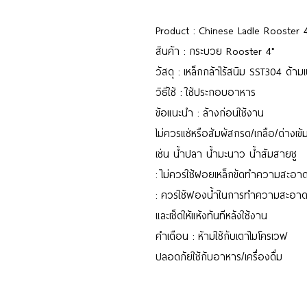
Product : Chinese Ladle Rooster 
สินค้า : กระบวย Rooster 4"
วัสดุ : เหล็กกล้าไร้สนิม SST304 ด้าม
วิธีใช้ : ใช้ประกอบอาหาร
ข้อแนะนำ : ล้างก่อนใช้งาน
ไม่ควรแช่หรือสัมผัสกรด/เกลือ/ด่างเข้
เช่น น้ำปลา น้ำมะนาว น้ำส้มสายชู
: ไม่ควรใช้ฝอยเหล็กขัดทำความสะอา
: ควรใช้ฟองน้ำในการทำความสะอา
และเช็ดให้แห้งทันทีหลังใช้งาน
คำเตือน : ห้ามใช้กับเตาไมโครเวฟ
ปลอดภัยใช้กับอาหาร/เครื่องดื่ม