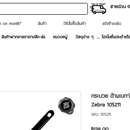
สายด่วน 02
n on month*
สินค้า
วิธีสั่งซื้อสินค้า
แจ้งชำระเงิน
สินค้าฝากขายราคาปลีก-ส่ง
หมวดหมู่
วัสดุต่าง ๆ
.... โปรโมชั่นประจำเดื
กระบวย ด้ามเบกาไ
Zebra 105211
SKU: 105211
ราคา
฿138.00