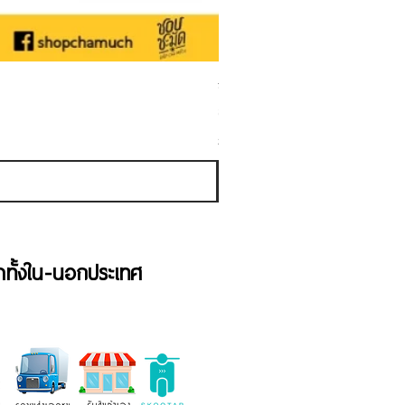
ชามเคลือบ Enamel Food grade ลายดอ
ราคาขายลด
ราคาเริ่มต้นที่
฿50.00
ภาษี รวม
้าทั้งใน-นอกประเทศ