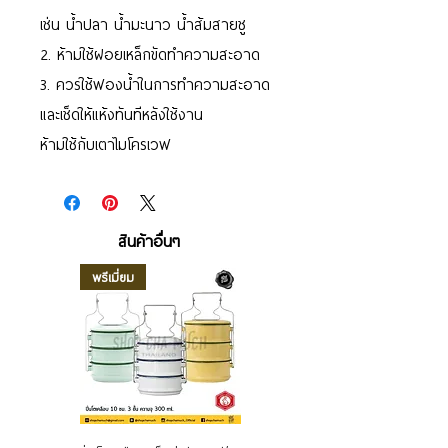
เช่น น้ำปลา น้ำมะนาว น้ำส้มสายชู
2. ห้ามใช้ฝอยเหล็กขัดทำความสะอาด
3. ควรใช้ฟองน้ำในการทำความสะอาด
และเช็ดให้แห้งทันทีหลังใช้งาน
ห้ามใช้กับเตาไมโครเวฟ
สินค้าอื่นๆ
พรีเมี่ยม