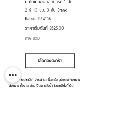
ปิ่นโตเคลือบ เล็กน่ารัก 1 สี/
ชามเคลือบ Enamel Food
2 สี 10 ซม. 3 ชั้น Brand
grade ลายดอก คละลาย
Rabbit กระต่าย
Rabbit กระต่าย ตั้งไฟได้
6/7/8/9 นิ้ว
ราคาขายลด
ราคาเริ่มต้นที่
฿325.00
ราคาขายลด
ราคาเริ่มต้นที่
฿50.00
ภาษี รวม
ภาษี รวม
เลือกลงตะกร้า
เลือกลงตะกร้า
แบรนด์ "ชอบชะมัด" จำหน่ายเครื่องครัว อุปกรณ์ทำอาหาร
ใส่อาหาร ทั้งจาน ชาม ปิ่นโต แก้วน้ำ โดยจะมีทั้งที่เป็น
แบรนด์ "ชอบชะมัด" เอง และ เราเป็นตัวแทนจำหน่ายแบ
รนด์อื่นๆ ด้วย อาทิ หัวม้าลาย เพนกวิน จระเข้ ตราร่ม
กระต่าย เป็นต้น
เครื่องครัวดีดี โดย RVVSHOPPING