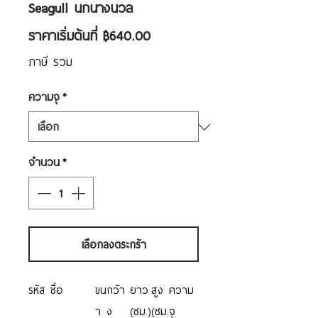
Seagull นกนางนวล
ราคา
ราคาเริ่มต้นที่
฿640.00
ขาย
ภาษี รวม
ลด
ความจุ
*
จำนวน
*
เลือกลงตระกร้า
รหัส
ชื่อ
ขน
กว้า
ยาว
สูง
ความ
า
ง
(ซม.)
(ซม.
จุ