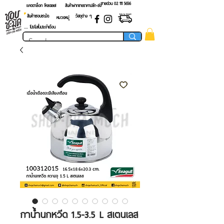
สายด่วน 02 ​111 5656
แคตตาล็อก โหลดเลย!
สินค้าฝากขายราคาปลีก-ส่ง
สินค้าชอบชะมัด
วัสดุต่าง ๆ
หมวดหมู่
.... โปรโมชั่นประจำเดือน
กาน้ำนกหวีด 1.5-3.5 L สเตนเลส