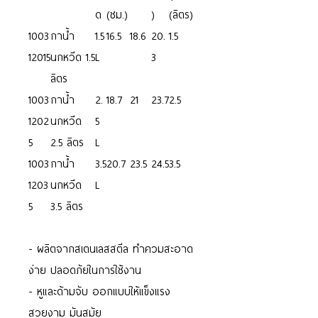
ด
(ซม.)
)
(ลิตร)
1003
กาน้ำ
1.5
16.5
18.6
20.
1.5
12015
นกหวีด 1.5
L
3
ลิตร
1003
กาน้ำ
2.
18.7
21
23.7
2.5
1202
นกหวีด
5
5
2.5 ลิตร
L
1003
กาน้ำ
3.5
20.7
23.5
24.5
3.5
1203
นกหวีด
L
5
3.5 ลิตร
- ผลิตจากสเตนเลสสตีล ทำควมสะอาด
ง่าย ปลอดภัยในการใช้งาน
- หูและด้ามจับ ออกแบบให้แข็งแรง
สวยงาม มันสมัย