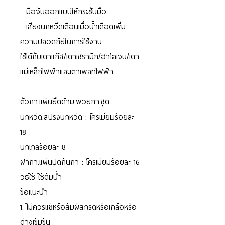
- มือจับออกแบบให้กระชับมือ
- เสียงนกหวีดเตือนเมื่อน้ำเดือดเพิ่ม
ความปลอดภัยในการใช้งาน
ใช้ได้กับเตาแก๊ส/เตาเซรามิก/ฮาโลเจน/เตา
แม่เหล็กไฟฟ้าและเตาเพลทไฟฟ้า
ตัวกา.แผ่นยึดด้าม.พวยกา.ชุด
นกหวีด.สปริงนกหวีด : โครเมียมร้อยละ
18
นิกเกิลร้อยละ 8
ฝากา.แผ่นปิดก้นกา : โครเมียมร้อยละ 16
วิธีใช้ ใช้ต้มน้ำ
ข้อแนะนำ
1. ไม่ควรแช่หรือสัมผัสกรดหรือเกลือหรือ
ด่างเข้มข้น