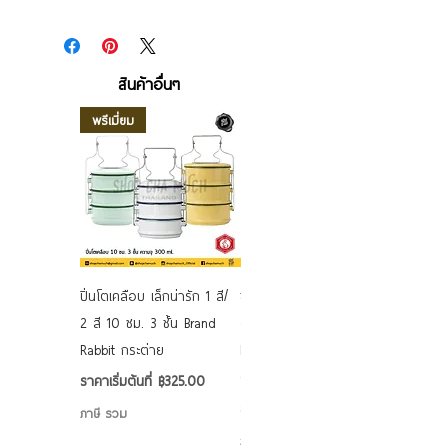
สินค้าอื่นๆ
พรีเมี่ยม
ปิ่นโตเคลือบ เล็กน่ารัก 1 สี/
ชามเคลือบ Enamel Food
2 สี 10 ซม. 3 ชั้น Brand
grade ลายดอก คละลาย
Rabbit กระต่าย
Rabbit กระต่าย ตั้งไฟได้
6/7/8/9 นิ้ว
ราคาขายลด
ราคาเริ่มต้นที่
฿325.00
ราคาขายลด
ราคาเริ่มต้นที่
฿50.00
ภาษี รวม
ภาษี รวม