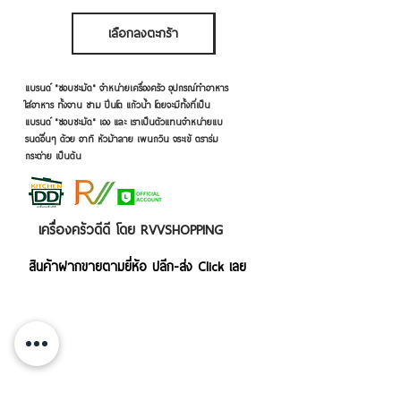
เลือกลงตะกร้า
เลือกลงตะกร้า
แบรนด์ "ชอบชะมัด" จำหน่ายเครื่องครัว อุปกรณ์ทำอาหาร
ใส่อาหาร ทั้งจาน ชาม ปิ่นโต แก้วน้ำ โดยจะมีทั้งที่เป็น
แบรนด์ "ชอบชะมัด" เอง และ เราเป็นตัวแทนจำหน่ายแบ
รนด์อื่นๆ ด้วย อาทิ หัวม้าลาย เพนกวิน จระเข้ ตราร่ม
กระต่าย เป็นต้น
เครื่องครัวดีดี โดย RVVSHOPPING
สินค้าฝากขายตามยี่ห้อ ปลีก-ส่ง Click เลย