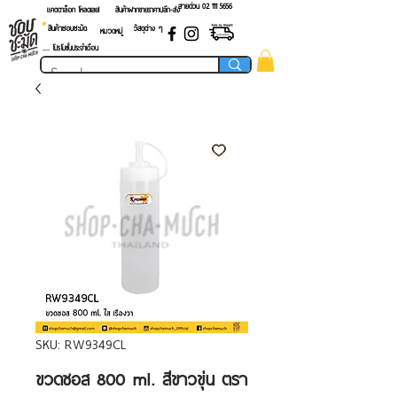
สายด่วน 02 ​111 5656
แคตตาล็อก โหลดเลย!
สินค้าฝากขายราคาปลีก-ส่ง
สินค้าชอบชะมัด
วัสดุต่าง ๆ
หมวดหมู่
.... โปรโมชั่นประจำเดือน
SKU: RW9349CL
ขวดซอส 800 ml. สีขาวขุ่น ตรา