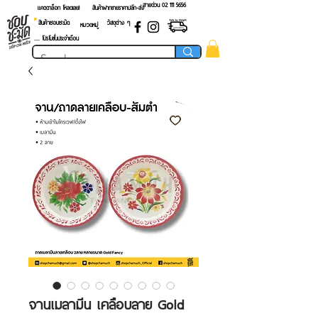
สายด่วน 02 ​111 5656
แคตตาล็อก โหลดเลย!
สินค้าฝากขายราคาปลีก-ส่ง
สินค้าชอบชะมัด
วัสดุต่าง ๆ
หมวดหมู่
.... โปรโมชั่นประจำเดือน
จานเมลามีน เคลือบลาย Gold