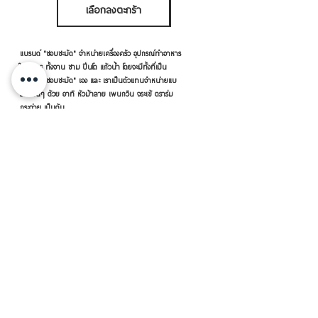
เลือกลงตะกร้า
เลือกลงตะกร้า
แบรนด์ "ชอบชะมัด" จำหน่ายเครื่องครัว อุปกรณ์ทำอาหาร
ใส่อาหาร ทั้งจาน ชาม ปิ่นโต แก้วน้ำ โดยจะมีทั้งที่เป็น
แบรนด์ "ชอบชะมัด" เอง และ เราเป็นตัวแทนจำหน่ายแบ
รนด์อื่นๆ ด้วย อาทิ หัวม้าลาย เพนกวิน จระเข้ ตราร่ม
กระต่าย เป็นต้น
เครื่องครัวดีดี โดย RVVSHOPPING
สินค้าฝากขายตามยี่ห้อ ปลีก-ส่ง Click เลย