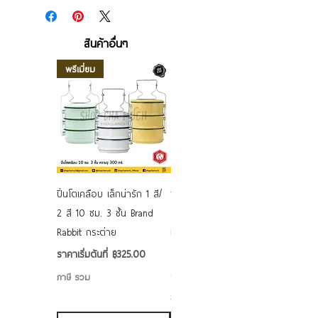
สินค้าอื่นๆ
พรีเมี่ยม
ปิ่นโตเคลือบ เล็กน่ารัก 1 สี/
ชามเคลือบ Enamel Food
2 สี 10 ซม. 3 ชั้น Brand
grade ลายดอก คละลาย
Rabbit กระต่าย
Rabbit กระต่าย ตั้งไฟได้
6/7/8/9 นิ้ว
ราคาขายลด
ราคาเริ่มต้นที่
฿325.00
ราคาขายลด
ราคาเริ่มต้นที่
฿50.00
ภาษี รวม
ภาษี รวม