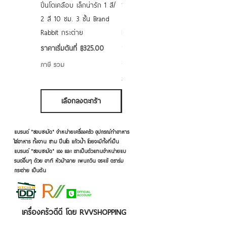
ปิ่นโตเคลือบ เล็กน่ารัก 1 สี/
ชามเคลือบ Enamel Food
2 สี 10 ซม. 3 ชั้น Brand
grade ลายดอก คละลาย
Rabbit กระต่าย
Rabbit กระต่าย ตั้งไฟได้
6/7/8/9 นิ้ว
ราคาขายลด
ราคาเริ่มต้นที่
฿325.00
ราคาขายลด
ราคาเริ่มต้นที่
฿50.00
ภาษี รวม
ภาษี รวม
เลือกลงตะกร้า
เลือกลงตะกร้า
แบรนด์ "ชอบชะมัด" จำหน่ายเครื่องครัว อุปกรณ์ทำอาหาร
ใส่อาหาร ทั้งจาน ชาม ปิ่นโต แก้วน้ำ โดยจะมีทั้งที่เป็น
แบรนด์ "ชอบชะมัด" เอง และ เราเป็นตัวแทนจำหน่ายแบ
รนด์อื่นๆ ด้วย อาทิ หัวม้าลาย เพนกวิน จระเข้ ตราร่ม
กระต่าย เป็นต้น
เครื่องครัวดีดี โดย RVVSHOPPING