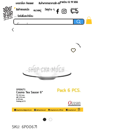
สายด่วน 02 ​111 5656
แคตตาล็อก โหลดเลย!
สินค้าฝากขายราคาปลีก-ส่ง
สินค้าชอบชะมัด
วัสดุต่าง ๆ
หมวดหมู่
.... โปรโมชั่นประจำเดือน
SKU: 6P00671