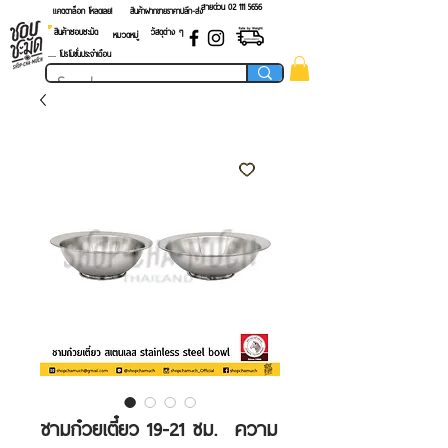
สายด่วน 02 ​111 5656
แคตตาล็อก โหลดเลย!
สินค้าฝากขายราคาปลีก-ส่ง
สินค้าชอบชะมัด
วัสดุต่าง ๆ
หมวดหมู่
.... โปรโมชั่นประจำเดือน
ชามก๋วยเตี๋ยว 19-21 ซม. ความ