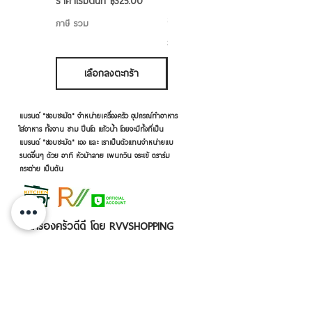
ราคาขายลด
ราคาเริ่มต้นที่
฿325.00
ราคาขายลด
ราคาเริ่มต้นที่
฿50.00
ภาษี รวม
ภาษี รวม
เลือกลงตะกร้า
เลือกลงตะกร้า
แบรนด์ "ชอบชะมัด" จำหน่ายเครื่องครัว อุปกรณ์ทำอาหาร
ใส่อาหาร ทั้งจาน ชาม ปิ่นโต แก้วน้ำ โดยจะมีทั้งที่เป็น
แบรนด์ "ชอบชะมัด" เอง และ เราเป็นตัวแทนจำหน่ายแบ
รนด์อื่นๆ ด้วย อาทิ หัวม้าลาย เพนกวิน จระเข้ ตราร่ม
กระต่าย เป็นต้น
เครื่องครัวดีดี โดย RVVSHOPPING
สินค้าฝากขายตามยี่ห้อ ปลีก-ส่ง Click เลย