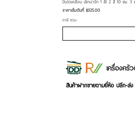
ปิ่นโตเคลือบ เล็กน่ารัก 1 สี/ 2 สี 10 ซม. 3
ราคาขายลด
ราคาเริ่มต้นที่
฿325.00
ภาษี รวม
เครื่องคร
สินค้าฝากขายตามยี่ห้อ ปลีก-ส่ง