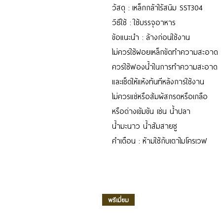
วัสดุ : เหล็กกล้าไร้สนิม SST304
วิธีใช้ : ใช้บรรจุอาหาร
ข้อแนะนำ : ล้างก่อนใช้งาน
ไม่ควรใช้ฝอยเหล็กขัดทำความสะอาด
ควรใช้ฟองน้ำในการทำความสะอาด
และเช็ดให้แห้งทันทีหลังการใช้งาน
ไม่ควรแช่หรือสัมผัสกรดหรือเกลือ
หรือด่างเข้มข้น เช่น น้ำปลา
น้ำมะนาว น้ำส้มสายชู
คำเตือน : ห้ามใช้กับเตาไมโครเวฟ
พรีเมี่ยม