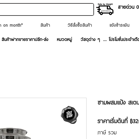
สายด่วน 02
n on month*
สินค้า
วิธีสั่งซื้อสินค้า
แจ้งชำระเงิน
สินค้าฝากขายราคาปลีก-ส่ง
หมวดหมู่
วัสดุต่าง ๆ
.... โปรโมชั่นประจำเดื
ชามผสมแป้ง สเตน
ราคาเริ่มต้นที่
฿32
ภาษี รวม