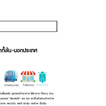
ชามเคลือบ Enamel Food grade ลายดอ
ราคาขายลด
ราคาเริ่มต้นที่
฿50.00
ภาษี รวม
้าทั้งใน-นอกประเทศ
เครื่องครัว อุปกรณ์ทำอาหาร ใส่อาหาร ทั้งจาน ชาม
ี่เป็นแบรนด์ "ชอบชะมัด" เอง และ เราเป็นตัวแทนจำหน่าย
้าลาย เพนกวิน จระเข้ ตราร่ม กระต่าย เป็นต้น