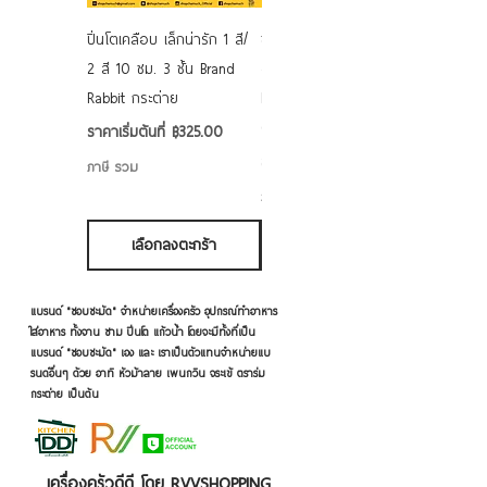
ปิ่นโตเคลือบ เล็กน่ารัก 1 สี/
ชามเคลือบ Enamel Food
2 สี 10 ซม. 3 ชั้น Brand
grade ลายดอก คละลาย
Rabbit กระต่าย
Rabbit กระต่าย ตั้งไฟได้
6/7/8/9 นิ้ว
ราคาขายลด
ราคาเริ่มต้นที่
฿325.00
ราคาขายลด
ราคาเริ่มต้นที่
฿50.00
ภาษี รวม
ภาษี รวม
เลือกลงตะกร้า
เลือกลงตะกร้า
แบรนด์ "ชอบชะมัด" จำหน่ายเครื่องครัว อุปกรณ์ทำอาหาร
ใส่อาหาร ทั้งจาน ชาม ปิ่นโต แก้วน้ำ โดยจะมีทั้งที่เป็น
แบรนด์ "ชอบชะมัด" เอง และ เราเป็นตัวแทนจำหน่ายแบ
รนด์อื่นๆ ด้วย อาทิ หัวม้าลาย เพนกวิน จระเข้ ตราร่ม
กระต่าย เป็นต้น
เครื่องครัวดีดี โดย RVVSHOPPING