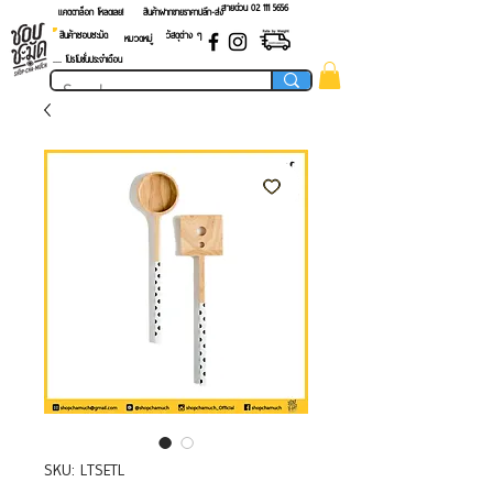
สายด่วน 02 ​111 5656
แคตตาล็อก โหลดเลย!
สินค้าฝากขายราคาปลีก-ส่ง
สินค้าชอบชะมัด
วัสดุต่าง ๆ
หมวดหมู่
.... โปรโมชั่นประจำเดือน
SKU: LTSETL