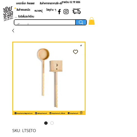
สายด่วน 02 ​111 5656
แคตตาล็อก โหลดเลย!
สินค้าฝากขายราคาปลีก-ส่ง
สินค้าชอบชะมัด
วัสดุต่าง ๆ
หมวดหมู่
.... โปรโมชั่นประจำเดือน
SKU: LTSETO