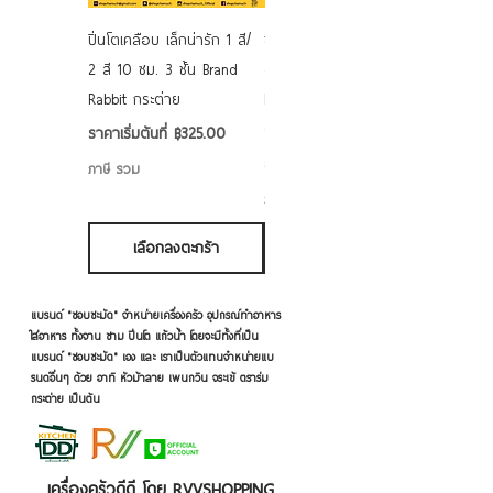
ปิ่นโตเคลือบ เล็กน่ารัก 1 สี/
ชามเคลือบ Enamel Food
2 สี 10 ซม. 3 ชั้น Brand
grade ลายดอก คละลาย
Rabbit กระต่าย
Rabbit กระต่าย ตั้งไฟได้
6/7/8/9 นิ้ว
ราคาขายลด
ราคาเริ่มต้นที่
฿325.00
ราคาขายลด
ราคาเริ่มต้นที่
฿50.00
ภาษี รวม
ภาษี รวม
เลือกลงตะกร้า
เลือกลงตะกร้า
แบรนด์ "ชอบชะมัด" จำหน่ายเครื่องครัว อุปกรณ์ทำอาหาร
ใส่อาหาร ทั้งจาน ชาม ปิ่นโต แก้วน้ำ โดยจะมีทั้งที่เป็น
แบรนด์ "ชอบชะมัด" เอง และ เราเป็นตัวแทนจำหน่ายแบ
รนด์อื่นๆ ด้วย อาทิ หัวม้าลาย เพนกวิน จระเข้ ตราร่ม
กระต่าย เป็นต้น
เครื่องครัวดีดี โดย RVVSHOPPING