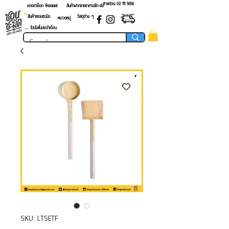
สายด่วน 02 ​111 5656
แคตตาล็อก โหลดเลย!
สินค้าฝากขายราคาปลีก-ส่ง
สินค้าชอบชะมัด
วัสดุต่าง ๆ
หมวดหมู่
.... โปรโมชั่นประจำเดือน
SKU: LTSETF