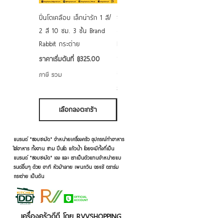
ปิ่นโตเคลือบ เล็กน่ารัก 1 สี/
ชามเคลือบ Enamel Food
2 สี 10 ซม. 3 ชั้น Brand
grade ลายดอก คละลาย
Rabbit กระต่าย
Rabbit กระต่าย ตั้งไฟได้
6/7/8/9 นิ้ว
ราคาขายลด
ราคาเริ่มต้นที่
฿325.00
ราคาขายลด
ราคาเริ่มต้นที่
฿50.00
ภาษี รวม
ภาษี รวม
เลือกลงตะกร้า
เลือกลงตะกร้า
แบรนด์ "ชอบชะมัด" จำหน่ายเครื่องครัว อุปกรณ์ทำอาหาร
ใส่อาหาร ทั้งจาน ชาม ปิ่นโต แก้วน้ำ โดยจะมีทั้งที่เป็น
แบรนด์ "ชอบชะมัด" เอง และ เราเป็นตัวแทนจำหน่ายแบ
รนด์อื่นๆ ด้วย อาทิ หัวม้าลาย เพนกวิน จระเข้ ตราร่ม
กระต่าย เป็นต้น
เครื่องครัวดีดี โดย RVVSHOPPING