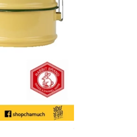
ชามเคลือบ Enamel Food grade ลายดอ