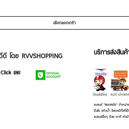
เลือกลงตะกร้า
บริการส่งสินค
ัวดีดี โดย RVVSHOPPING
 Click เลย
แบรนด์ "ชอบชะมัด" จำหน่าย
ปิ่นโต แก้วน้ำ โดยจะมีทั้งท
แบรนด์อื่นๆ ด้วย อาทิ หัวม