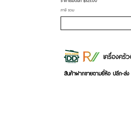
ราคาขายลด
ราคาเริ่มต้นที่
฿325.00
ภาษี รวม
เครื่องคร
สินค้าฝากขายตามยี่ห้อ ปลีก-ส่ง