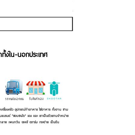
ราคาขายลด
ราคาเริ่มต้นที่
฿50.00
ภาษี รวม
้าทั้งใน-นอกประเทศ
เครื่องครัว อุปกรณ์ทำอาหาร ใส่อาหาร ทั้งจาน ชาม
ี่เป็นแบรนด์ "ชอบชะมัด" เอง และ เราเป็นตัวแทนจำหน่าย
้าลาย เพนกวิน จระเข้ ตราร่ม กระต่าย เป็นต้น