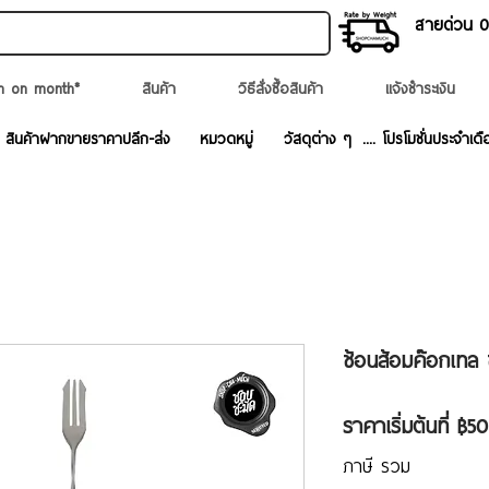
สายด่วน 02
n on month*
สินค้า
วิธีสั่งซื้อสินค้า
แจ้งชำระเงิน
สินค้าฝากขายราคาปลีก-ส่ง
หมวดหมู่
วัสดุต่าง ๆ
.... โปรโมชั่นประจำเดื
ช้อนส้อมค๊อกเทล
ราคาเริ่มต้นที่
฿50
ภาษี รวม