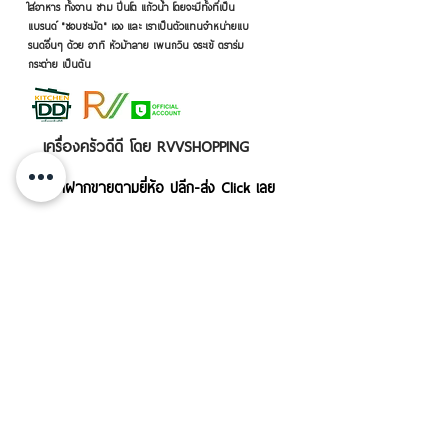
ใส่อาหาร ทั้งจาน ชาม ปิ่นโต แก้วน้ำ โดยจะมีทั้งที่เป็น
แบรนด์ "ชอบชะมัด" เอง และ เราเป็นตัวแทนจำหน่ายแบ
รนด์อื่นๆ ด้วย อาทิ หัวม้าลาย เพนกวิน จระเข้ ตราร่ม
กระต่าย เป็นต้น
เครื่องครัวดีดี โดย RVVSHOPPING
สินค้าฝากขายตามยี่ห้อ ปลีก-ส่ง Click เลย