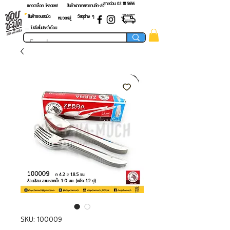
สายด่วน 02 ​111 5656
แคตตาล็อก โหลดเลย!
สินค้าฝากขายราคาปลีก-ส่ง
สินค้าชอบชะมัด
วัสดุต่าง ๆ
หมวดหมู่
.... โปรโมชั่นประจำเดือน
SKU: 100009