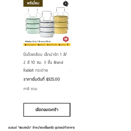
พรีเมี่ยม
ปิ่นโตเคลือบ เล็กน่ารัก 1 สี/
ชามเคลือบ Enamel Food
2 สี 10 ซม. 3 ชั้น Brand
grade ลายดอก คละลาย
Rabbit กระต่าย
Rabbit กระต่าย ตั้งไฟได้
6/7/8/9 นิ้ว
ราคาขายลด
ราคาเริ่มต้นที่
฿325.00
ราคาขายลด
ราคาเริ่มต้นที่
฿50.00
ภาษี รวม
ภาษี รวม
เลือกลงตะกร้า
เลือกลงตะกร้า
แบรนด์ "ชอบชะมัด" จำหน่ายเครื่องครัว อุปกรณ์ทำอาหาร