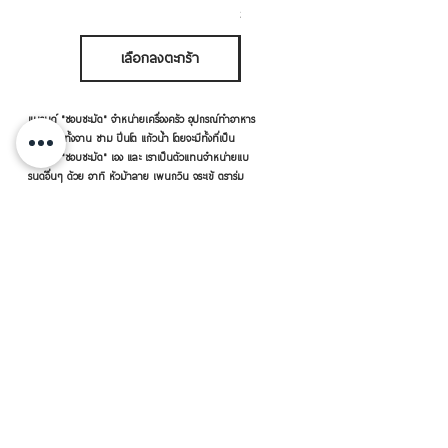
ภาษี รวม
เลือกลงตะกร้า
เลือกลงตะกร้า
แบรนด์ "ชอบชะมัด" จำหน่ายเครื่องครัว อุปกรณ์ทำอาหาร
ใส่อาหาร ทั้งจาน ชาม ปิ่นโต แก้วน้ำ โดยจะมีทั้งที่เป็น
แบรนด์ "ชอบชะมัด" เอง และ เราเป็นตัวแทนจำหน่ายแบ
รนด์อื่นๆ ด้วย อาทิ หัวม้าลาย เพนกวิน จระเข้ ตราร่ม
กระต่าย เป็นต้น
เครื่องครัวดีดี โดย RVVSHOPPING
สินค้าฝากขายตามยี่ห้อ ปลีก-ส่ง Click เลย