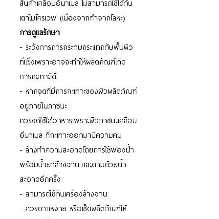
สินค้าเคลือบอีนาเมล
ไม่สามารถใช้ได้กับ
เตาไมโครเวฟ
(
เนื่องจากทำจากโลหะ)
การดูแลรักษา
-
ระวังการการกระทบกระแทกกับพื้นผิว
ที่แข็ง
เพราะอาจจะทำให้ผลิตภัณฑ์เกิด
การกะเทาะได้
- หากจุดที่มีการกะเทาะของผิวผลิตภัณฑ์
อยู่ภายในภาชนะ
ควรงดใช้ใส่อาหารเพราะผิวภาชนะเคลือบ
อีนาเมล
ที่กะเทาะออกมามีความคม
-
ล้างทำความสะอาดโดยการใช้ฟองน้ำ
พร้อมน้ำยาล้างจาน และตามด้วยน้ำ
สะอาดอีกครั้ง
-
สามารถใช้กับเครื่องล้างจาน
-
ควรตากหงาย หรือเช็ดผลิตภัณฑ์ให้