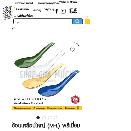
สายด่วน 02 ​111 5656
แคตตาล็อก โหลดเลย!
สินค้าฝากขายราคาปลีก-ส่ง
สินค้าชอบชะมัด
วัสดุต่าง ๆ
หมวดหมู่
.... โปรโมชั่นประจำเดือน
ช้อนเคลือบใหญ่ (M-L) พรีเมี่ยม