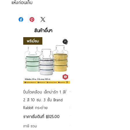
แห้งก่อนเก็บ
สินค้าอื่นๆ
พรีเมี่ยม
ปิ่นโตเคลือบ เล็กน่ารัก 1 สี/
ชามเคลือบ Enamel Food
2 สี 10 ซม. 3 ชั้น Brand
grade ลายดอก คละลาย
Rabbit กระต่าย
Rabbit กระต่าย ตั้งไฟได้
6/7/8/9 นิ้ว
ราคาขายลด
ราคาเริ่มต้นที่
฿325.00
ราคาขายลด
ราคาเริ่มต้นที่
฿50.00
ภาษี รวม