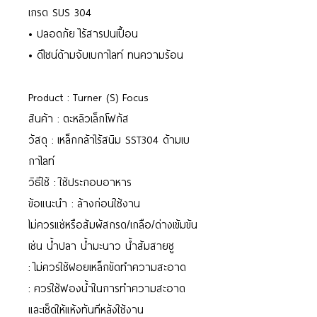
เกรด SUS 304
• ปลอดภัย ไร้สารปนเปื้อน
• ดีไซน์ด้ามจับเบกาไลท์ ทนความร้อน
Product : Turner (S) Focus
สินค้า : ตะหลิวเล็กโฟกัส
วัสดุ : เหล็กกล้าไร้สนิม SST304 ด้ามเบ
กาไลท์
วิธีใช้ : ใช้ประกอบอาหาร
ข้อแนะนำ : ล้างก่อนใช้งาน
ไม่ควรแช่หรือสัมผัสกรด/เกลือ/ด่างเข้มข้น
เช่น น้ำปลา น้ำมะนาว น้ำส้มสายชู
: ไม่ควรใช้ฝอยเหล็กขัดทำความสะอาด
: ควรใช้ฟองน้ำในการทำความสะอาด
และเช็ดให้แห้งทันทีหลังใช้งาน