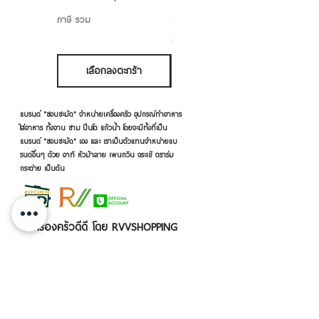
ราคาขายลด
ราคาเริ่มต้นที่
฿50.00
ภาษี รวม
ภาษี รวม
เลือกลงตะกร้า
เลือกลงตะกร้า
แบรนด์ "ชอบชะมัด" จำหน่ายเครื่องครัว อุปกรณ์ทำอาหาร
ใส่อาหาร ทั้งจาน ชาม ปิ่นโต แก้วน้ำ โดยจะมีทั้งที่เป็น
แบรนด์ "ชอบชะมัด" เอง และ เราเป็นตัวแทนจำหน่ายแบ
รนด์อื่นๆ ด้วย อาทิ หัวม้าลาย เพนกวิน จระเข้ ตราร่ม
กระต่าย เป็นต้น
เครื่องครัวดีดี โดย RVVSHOPPING
สินค้าฝากขายตามยี่ห้อ ปลีก-ส่ง Click เลย