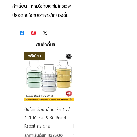
คำเตือน : ห้ามใช้กับเตาไมโครเวฟ
ปลอดภัยใช้กับอาหาร/เครื่องดื่ม
สินค้าอื่นๆ
พรีเมี่ยม
ปิ่นโตเคลือบ เล็กน่ารัก 1 สี/
ชามเคลือบ Enamel Food
2 สี 10 ซม. 3 ชั้น Brand
grade ลายดอก คละลาย
Rabbit กระต่าย
Rabbit กระต่าย ตั้งไฟได้
6/7/8/9 นิ้ว
ราคาขายลด
ราคาเริ่มต้นที่
฿325.00