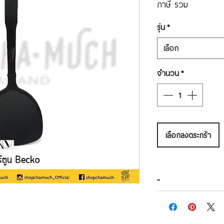
ภาษี รวม
รุ่น
*
เลือก
จำนวน
*
เลือกลงตระกร้า