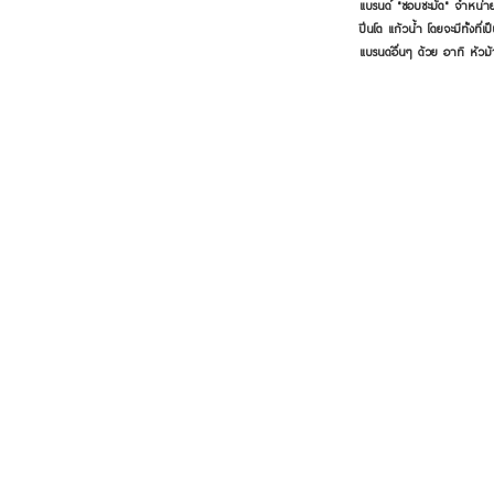
แบรนด์ "ชอบชะมัด" จำหน่าย
ปิ่นโต แก้วน้ำ โดยจะมีทั้งท
แบรนด์อื่นๆ ด้วย อาทิ หัวม