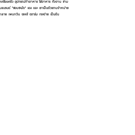
เครื่องครัว อุปกรณ์ทำอาหาร ใส่อาหาร ทั้งจาน ชาม
ี่เป็นแบรนด์ "ชอบชะมัด" เอง และ เราเป็นตัวแทนจำหน่าย
้าลาย เพนกวิน จระเข้ ตราร่ม กระต่าย เป็นต้น