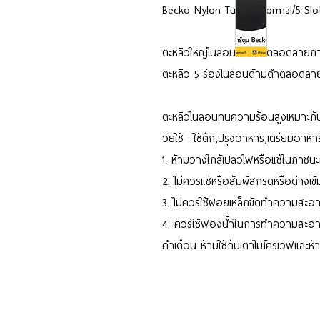
Becko Nylon Turner Normal/5 Slot
ตะหลิวใหญ่ไนล่อนด้ามดำตลอดลายการ
ตะหลิว 5 ร่องไนล่อนด้ามดำตลอดลาย
ตะหลิวไนลอนทนความร้อนสูงเหมาะกับเ
วิธีใช้ : ใช้ตัก,ปรุงอาหาร,เตรียมอาห
1. ห้ามวางใกล้เปลวไฟหรือแช่ในภาชนะ
2. ไม่ควรแช่หรือสัมผัสกรดหรือด่างเข
3. ไม่ควรใช้ฝอยเหล็กขัดทำความสะอ
4. ควรใช้ฟองน้ำในการทำความสะอาดแล
คำเตือน ห้ามใช้กับเตาไมโครเวฟและห