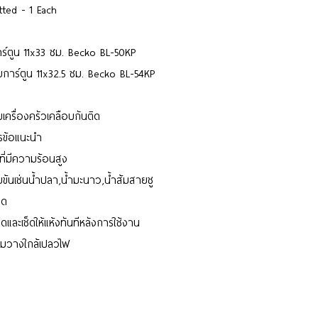
ted - 1 Each
์ตูน 11x33 ซม. Becko BL-50KP
การ์ตูน 11x32.5 ซม. Becko BL-54KP
ครื่องครัวเคลือบกันติด
ารข้อแนะนำ
ที่มีความร้อนสูง
้มข้นเช่นน้ำปลา,น้ำมะนาว,น้ำส้มสายชู
าด
ะเช็ดให้แห้งทันทีหลังการใช้งาน
้ามวางใกล้เปลวไฟ