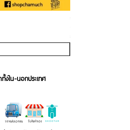
ชามเคลือบ Enamel Food grade ลายดอ
ราคาขายลด
ราคาเริ่มต้นที่
฿50.00
ภาษี รวม
้าทั้งใน-นอกประเทศ