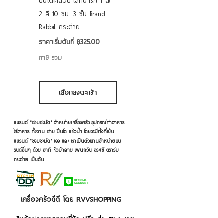
ปิ่นโตเคลือบ เล็กน่ารัก 1 สี/
ชามเคลือบ Enamel Food
2 สี 10 ซม. 3 ชั้น Brand
grade ลายดอก คละลาย
Rabbit กระต่าย
Rabbit กระต่าย ตั้งไฟได้
6/7/8/9 นิ้ว
ราคาขายลด
ราคาเริ่มต้นที่
฿325.00
ราคาขายลด
ราคาเริ่มต้นที่
฿50.00
ภาษี รวม
ภาษี รวม
เลือกลงตะกร้า
เลือกลงตะกร้า
แบรนด์ "ชอบชะมัด" จำหน่ายเครื่องครัว อุปกรณ์ทำอาหาร
ใส่อาหาร ทั้งจาน ชาม ปิ่นโต แก้วน้ำ โดยจะมีทั้งที่เป็น
แบรนด์ "ชอบชะมัด" เอง และ เราเป็นตัวแทนจำหน่ายแบ
รนด์อื่นๆ ด้วย อาทิ หัวม้าลาย เพนกวิน จระเข้ ตราร่ม
กระต่าย เป็นต้น
เครื่องครัวดีดี โดย RVVSHOPPING