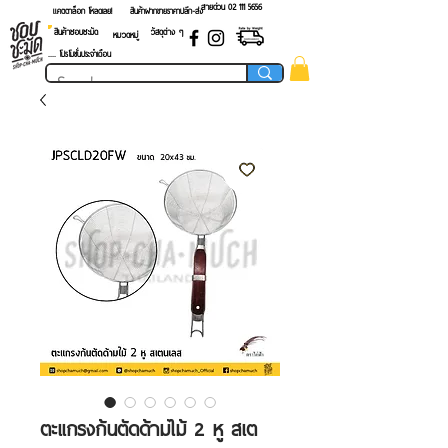
สายด่วน 02 ​111 5656
แคตตาล็อก โหลดเลย!
สินค้าฝากขายราคาปลีก-ส่ง
สินค้าชอบชะมัด
วัสดุต่าง ๆ
หมวดหมู่
.... โปรโมชั่นประจำเดือน
ตะแกรงก้นตัดด้ามไม้ 2 หู สเต