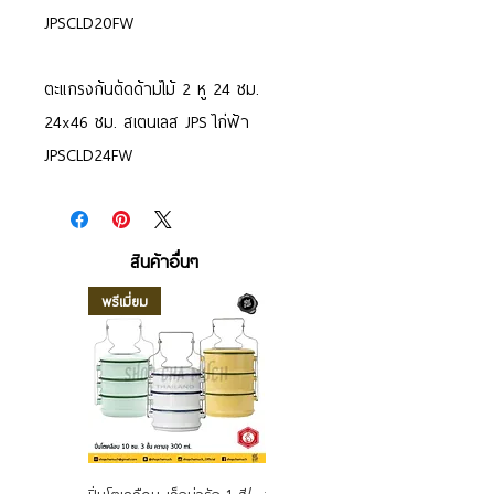
JPSCLD20FW
ตะแกรงก้นตัดด้ามไม้ 2 หู 24 ซม.
24x46 ซม. สเตนเลส JPS ไก่ฟ้า
JPSCLD24FW
สินค้าอื่นๆ
พรีเมี่ยม