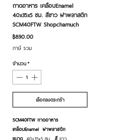
ถาดอาหาร เคลือบEnamel
40x35x5 ซม. สีขาว ฝาพลาสติก
SCM40FTW Shopchamuch
ราคา
฿890.00
ภาษี รวม
จำนวน
*
เลือกลงตระกร้า
SCM40FTW ถาดอาหาร
เคลือบEnamel ฝาพลาสติก
ขนาด
40x35x5 ซม.
สี
ขาว