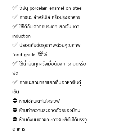
✅ วัสดุ porcelain enamel on steel
✅ ภาชนะ สำหรับใส่ หรือปรุงอาหาร
✅ ใช้ได้กับเตาทุกประเภท ยกเว้น เตา
induction
✅ ปลอดภัยต่อสุขภาพด้วยคุณภาพ
food grade 💯%
✅ ใช้น้ำมันทุกครั้งเมื่อต้องการทอดหรือ
ผัด
✅ ภาชนะสามารถแยกเก็บอาหารในตู้
เย็น
⛔️ ห้ามใช้กับเตาไมโครเวฟ
⛔️ ห้ามทำความสะอาดด้วยของมีคม
⛔️ ห้ามตั้งบนเตาขณะภาชนะยังไม่ได้บรรจุ
อาหาร