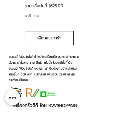
6/7/8/9 นิ้ว
ราคาขายลด
ราคาเริ่มต้นที่
฿325.00
ราคาขายลด
ราคาเริ่มต้นที่
฿50.00
ภาษี รวม
ภาษี รวม
เลือกลงตะกร้า
เลือกลงตะกร้า
แบรนด์ "ชอบชะมัด" จำหน่ายเครื่องครัว อุปกรณ์ทำอาหาร
ใส่อาหาร ทั้งจาน ชาม ปิ่นโต แก้วน้ำ โดยจะมีทั้งที่เป็น
แบรนด์ "ชอบชะมัด" เอง และ เราเป็นตัวแทนจำหน่ายแบ
รนด์อื่นๆ ด้วย อาทิ หัวม้าลาย เพนกวิน จระเข้ ตราร่ม
กระต่าย เป็นต้น
เครื่องครัวดีดี โดย RVVSHOPPING
สินค้าฝากขายตามยี่ห้อ ปลีก-ส่ง Click เลย