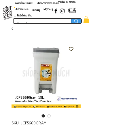
สายด่วน 02 ​111 5656
แคตตาล็อก โหลดเลย!
สินค้าฝากขายราคาปลีก-ส่ง
สินค้าชอบชะมัด
วัสดุต่าง ๆ
หมวดหมู่
.... โปรโมชั่นประจำเดือน
SKU: JCP5669GRAY