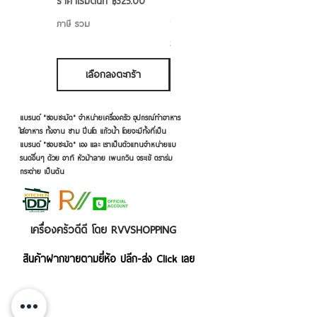
ราคาขายลด
ราคาเริ่มต้นที่
฿325.00
ราคาขายลด
ราคาเริ่มต้นที่
฿50.00
ภาษี รวม
ภาษี รวม
เลือกลงตะกร้า
เลือกลงตะกร้า
แบรนด์ "ชอบชะมัด" จำหน่ายเครื่องครัว อุปกรณ์ทำอาหาร
ใส่อาหาร ทั้งจาน ชาม ปิ่นโต แก้วน้ำ โดยจะมีทั้งที่เป็น
แบรนด์ "ชอบชะมัด" เอง และ เราเป็นตัวแทนจำหน่ายแบ
รนด์อื่นๆ ด้วย อาทิ หัวม้าลาย เพนกวิน จระเข้ ตราร่ม
กระต่าย เป็นต้น
เครื่องครัวดีดี โดย RVVSHOPPING
สินค้าฝากขายตามยี่ห้อ ปลีก-ส่ง Click เลย