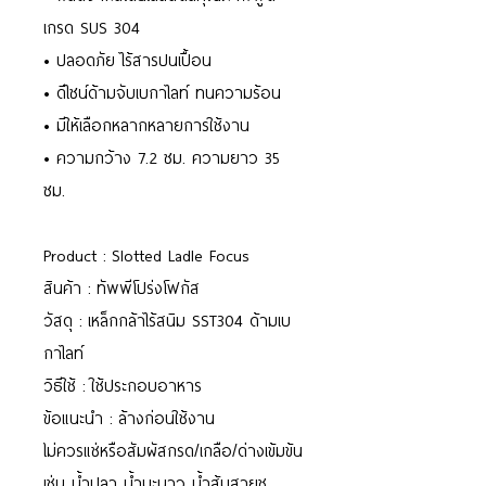
เกรด SUS 304
• ปลอดภัย ไร้สารปนเปื้อน
• ดีไซน์ด้ามจับเบกาไลท์ ทนความร้อน
• มีให้เลือกหลากหลายการใช้งาน
• ความกว้าง 7.2 ซม. ความยาว 35
ซม.
Product : Slotted Ladle Focus
สินค้า : ทัพพีโปร่งโฟกัส
วัสดุ : เหล็กกล้าไร้สนิม SST304 ด้ามเบ
กาไลท์
วิธีใช้ : ใช้ประกอบอาหาร
ข้อแนะนำ : ล้างก่อนใช้งาน
ไม่ควรแช่หรือสัมผัสกรด/เกลือ/ด่างเข้มข้น
เช่น น้ำปลา น้ำมะนาว น้ำส้มสายชู