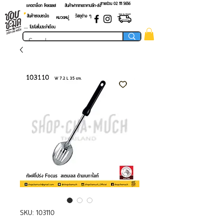
สายด่วน 02 ​111 5656
แคตตาล็อก โหลดเลย!
สินค้าฝากขายราคาปลีก-ส่ง
สินค้าชอบชะมัด
วัสดุต่าง ๆ
หมวดหมู่
.... โปรโมชั่นประจำเดือน
SKU: 103110