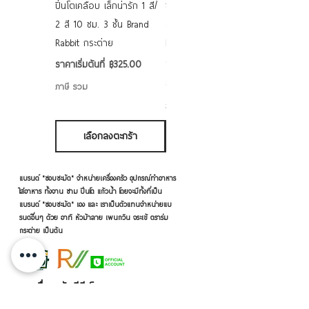
ปิ่นโตเคลือบ เล็กน่ารัก 1 สี/
ชามเคลือบ Enamel Food
2 สี 10 ซม. 3 ชั้น Brand
grade ลายดอก คละลาย
Rabbit กระต่าย
Rabbit กระต่าย ตั้งไฟได้
6/7/8/9 นิ้ว
ราคาขายลด
ราคาเริ่มต้นที่
฿325.00
ราคาขายลด
ราคาเริ่มต้นที่
฿50.00
ภาษี รวม
ภาษี รวม
เลือกลงตะกร้า
เลือกลงตะกร้า
แบรนด์ "ชอบชะมัด" จำหน่ายเครื่องครัว อุปกรณ์ทำอาหาร
ใส่อาหาร ทั้งจาน ชาม ปิ่นโต แก้วน้ำ โดยจะมีทั้งที่เป็น
แบรนด์ "ชอบชะมัด" เอง และ เราเป็นตัวแทนจำหน่ายแบ
รนด์อื่นๆ ด้วย อาทิ หัวม้าลาย เพนกวิน จระเข้ ตราร่ม
กระต่าย เป็นต้น
เครื่องครัวดีดี โดย RVVSHOPPING