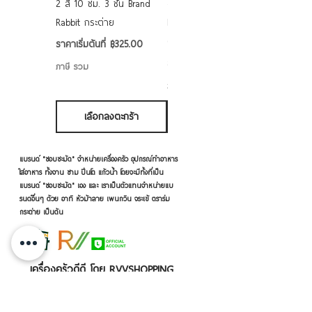
2 สี 10 ซม. 3 ชั้น Brand
grade ลายดอก คละลาย
Rabbit กระต่าย
Rabbit กระต่าย ตั้งไฟได้
6/7/8/9 นิ้ว
ราคาขายลด
ราคาเริ่มต้นที่
฿325.00
ราคาขายลด
ราคาเริ่มต้นที่
฿50.00
ภาษี รวม
ภาษี รวม
เลือกลงตะกร้า
เลือกลงตะกร้า
แบรนด์ "ชอบชะมัด" จำหน่ายเครื่องครัว อุปกรณ์ทำอาหาร
ใส่อาหาร ทั้งจาน ชาม ปิ่นโต แก้วน้ำ โดยจะมีทั้งที่เป็น
แบรนด์ "ชอบชะมัด" เอง และ เราเป็นตัวแทนจำหน่ายแบ
รนด์อื่นๆ ด้วย อาทิ หัวม้าลาย เพนกวิน จระเข้ ตราร่ม
กระต่าย เป็นต้น
เครื่องครัวดีดี โดย RVVSHOPPING
สินค้าฝากขายตามยี่ห้อ ปลีก-ส่ง Click เลย