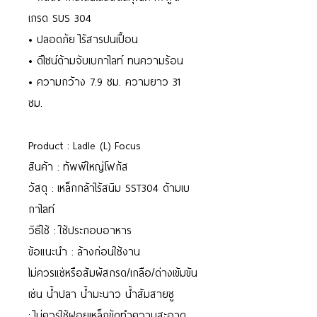
เกรด SUS 304
• ปลอดภัย ไร้สารปนเปื้อน
• ดีไซน์ด้ามจับเบกาไลท์ ทนความร้อน
• ความกว้าง 7.9 ซม. ความยาว 31
ซม.
Product : Ladle (L) Focus
สินค้า : ทัพพีใหญ่โฟกัส
วัสดุ : เหล็กกล้าไร้สนิม SST304 ด้ามเบ
กาไลท์
วิธีใช้ : ใช้ประกอบอาหาร
ข้อแนะนำ : ล้างก่อนใช้งาน
ไม่ควรแช่หรือสัมผัสกรด/เกลือ/ด่างเข้มข้น
เช่น น้ำปลา น้ำมะนาว น้ำส้มสายชู
: ไม่ควรใช้ฝอยเหล็กขัดทำความสะอาด