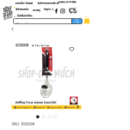
สายด่วน 02 ​111 5656
แคตตาล็อก โหลดเลย!
สินค้าฝากขายราคาปลีก-ส่ง
สินค้าชอบชะมัด
วัสดุต่าง ๆ
หมวดหมู่
.... โปรโมชั่นประจำเดือน
SKU: 103008