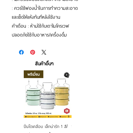
: ควรใช้ฟองน้ำในการทำความสะอาด
และเช็ดให้แห้งทันทีหลังใช้งาน
คำเตือน : ห้ามใช้กับเตาไมโครเวฟ
ปลอดภัยใช้กับอาหาร/เครื่องดื่ม
สินค้าอื่นๆ
พรีเมี่ยม
ปิ่นโตเคลือบ เล็กน่ารัก 1 สี/
ชามเคลือบ Enamel Food