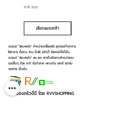
แจ้งปัญหาได้โดยสามารถ email มา
ราคาขายลด
ราคาเริ่มต้นที่
฿50.00
ภาษี รวม
ได้ที่ shopchamuch@gmail.com หรือ สาย
ภาษี รวม
ด่วนที่เบอร์ 089-9969519
เลือกลงตะกร้า
เลือกลงตะกร้า
แบรนด์ "ชอบชะมัด" จำหน่ายเครื่องครัว อุปกรณ์ทำอาหาร
ใส่อาหาร ทั้งจาน ชาม ปิ่นโต แก้วน้ำ โดยจะมีทั้งที่เป็น
แบรนด์ "ชอบชะมัด" เอง และ เราเป็นตัวแทนจำหน่ายแบ
รนด์อื่นๆ ด้วย อาทิ หัวม้าลาย เพนกวิน จระเข้ ตราร่ม
กระต่าย เป็นต้น
เครื่องครัวดีดี โดย RVVSHOPPING
สินค้าฝากขายตามยี่ห้อ ปลีก-ส่ง Click เลย