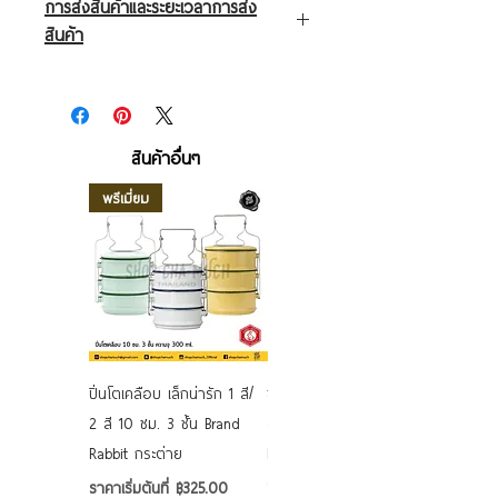
การส่งสินค้าและระยะเวลาการส่ง
สินค้า
ชอบชะมัดจะทำการส่งสินค้าหลังจากทาง
ลูกค้าส่งหลักฐานชำระสินค้ามาทาง line@
id line : @shopchamuch หรือ ช่อง
สินค้าอื่นๆ
ทาง inbox facebook fanpage
พรีเมี่ยม
: Shopchamuch
การส่งสินค้าจะทำการส่งผ่าน ไปรษณีย์ไทย
แบบลงทะเบียน หรือ พัสดุ (ค่าขนส่งคิดตาม
น้ำหนักของสินค้า)
ระยะเวลาการจัดส่ง 3-14 วัน ทำการ โดย
ทางเราจะเป็นคนแจ้งหมายเลขพัสดุกลับไป
ทางลูกค้าเพื่อไว้เป็นหลักฐาน
ปิ่นโตเคลือบ เล็กน่ารัก 1 สี/
ชามเคลือบ Enamel Food
แต่ถ้าลูกค้าท่านใดต้องการให้ส่งนอกเหนือ
2 สี 10 ซม. 3 ชั้น Brand
grade ลายดอก คละลาย
จากช่องทางปกติ ทางเราก็สามารถทำให้ได้
Rabbit กระต่าย
Rabbit กระต่าย ตั้งไฟได้
(ค่าขนส่งคิดตามน้ำหนักของสินค้า)
6/7/8/9 นิ้ว
ราคาขายลด
ราคาเริ่มต้นที่
฿325.00