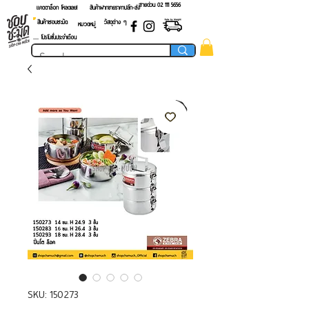
สายด่วน 02 ​111 5656
แคตตาล็อก โหลดเลย!
สินค้าฝากขายราคาปลีก-ส่ง
สินค้าชอบชะมัด
วัสดุต่าง ๆ
หมวดหมู่
.... โปรโมชั่นประจำเดือน
SKU: 150273