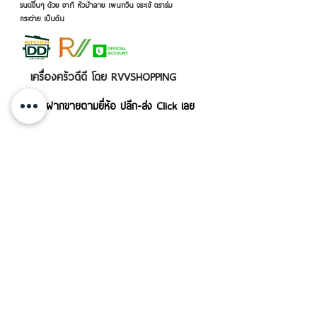
รนด์อื่นๆ ด้วย อาทิ หัวม้าลาย เพนกวิน จระเข้ ตราร่ม
กระต่าย เป็นต้น
เครื่องครัวดีดี โดย RVVSHOPPING
สินค้าฝากขายตามยี่ห้อ ปลีก-ส่ง Click เลย