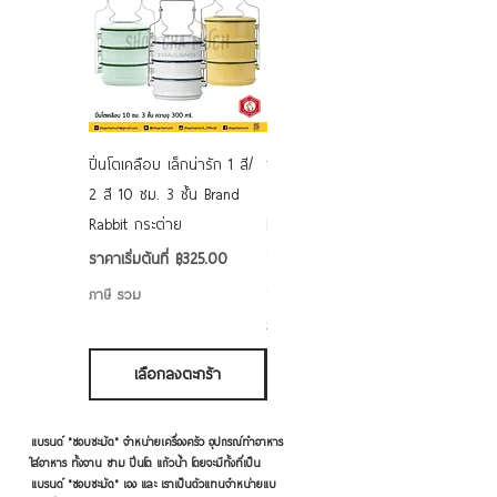
ปิ่นโตเคลือบ เล็กน่ารัก 1 สี/
ชามเคลือบ Enamel Food
2 สี 10 ซม. 3 ชั้น Brand
grade ลายดอก คละลาย
Rabbit กระต่าย
Rabbit กระต่าย ตั้งไฟได้
6/7/8/9 นิ้ว
ราคาขายลด
ราคาเริ่มต้นที่
฿325.00
ราคาขายลด
ราคาเริ่มต้นที่
฿50.00
ภาษี รวม
ภาษี รวม
เลือกลงตะกร้า
เลือกลงตะกร้า
แบรนด์ "ชอบชะมัด" จำหน่ายเครื่องครัว อุปกรณ์ทำอาหาร
ใส่อาหาร ทั้งจาน ชาม ปิ่นโต แก้วน้ำ โดยจะมีทั้งที่เป็น
แบรนด์ "ชอบชะมัด" เอง และ เราเป็นตัวแทนจำหน่ายแบ