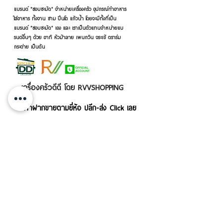
แบรนด์ "ชอบชะมัด" จำหน่ายเครื่องครัว อุปกรณ์ทำอาหาร
ใส่อาหาร ทั้งจาน ชาม ปิ่นโต แก้วน้ำ โดยจะมีทั้งที่เป็น
แบรนด์ "ชอบชะมัด" เอง และ เราเป็นตัวแทนจำหน่ายแบ
รนด์อื่นๆ ด้วย อาทิ หัวม้าลาย เพนกวิน จระเข้ ตราร่ม
กระต่าย เป็นต้น
เครื่องครัวดีดี โดย RVVSHOPPING
สินค้าฝากขายตามยี่ห้อ ปลีก-ส่ง Click เลย