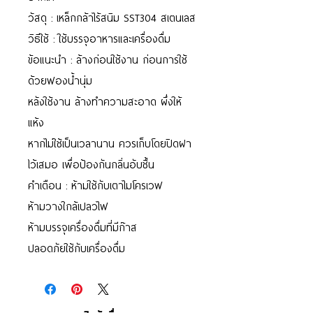
วัสดุ : เหล็กกล้าไร้สนิม SST304 สเตนเลส
วิธีใช้ : ใช้บรรจุอาหารและเครื่องดื่ม
ข้อแนะนำ : ล้างก่อนใช้งาน ก่อนการใช้
ด้วยฟองน้ำนุ่ม
หลังใช้งาน ล้างทำความสะอาด ผึ่งให้
แห้ง
หากไม่ใช้เป็นเวลานาน ควรเก็บโดยปิดฝา
ไว้เสมอ เพื่อป้องกันกลิ่นอับชื้น
คำเตือน : ห้ามใช้กับเตาไมโครเวฟ
ห้ามวางใกล้เปลวไฟ
ห้ามบรรจุเครื่องดื่มที่มีก๊าส
ปลอดภัยใช้กับเครื่องดื่ม