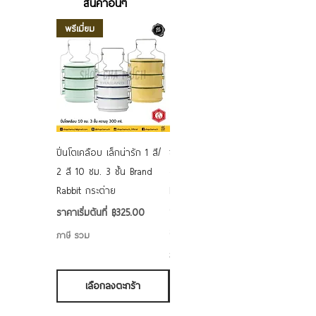
สินค้าอื่นๆ
พรีเมี่ยม
ปิ่นโตเคลือบ เล็กน่ารัก 1 สี/
ชามเคลือบ Enamel Food
2 สี 10 ซม. 3 ชั้น Brand
grade ลายดอก คละลาย
Rabbit กระต่าย
Rabbit กระต่าย ตั้งไฟได้
6/7/8/9 นิ้ว
ราคาขายลด
ราคาเริ่มต้นที่
฿325.00
ราคาขายลด
ราคาเริ่มต้นที่
฿50.00
ภาษี รวม
ภาษี รวม
เลือกลงตะกร้า
เลือกลงตะกร้า