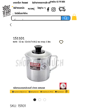
สายด่วน 02 ​111 5656
แคตตาล็อก โหลดเลย!
สินค้าฝากขายราคาปลีก-ส่ง
สินค้าชอบชะมัด
วัสดุต่าง ๆ
หมวดหมู่
.... โปรโมชั่นประจำเดือน
SKU: 151101